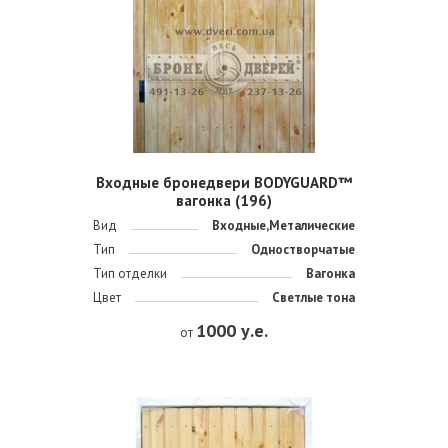
Входные бронедвери BODYGUARD™
вагонка (196)
Вид
Входные,Металические
Тип
Одностворчатые
Тип отделки
Вагонка
Цвет
Светлые тона
1000 у.е.
от