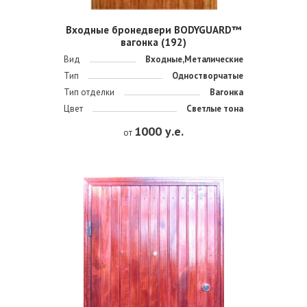
Входные бронедвери BODYGUARD™
вагонка (192)
Вид
Входные,Металические
Тип
Одностворчатые
Тип отделки
Вагонка
Цвет
Светлые тона
1000 у.е.
от