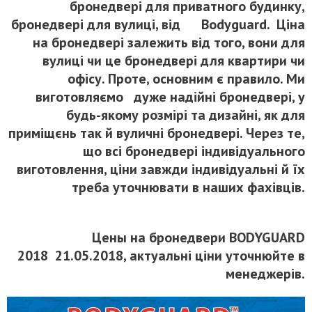
бронедвері для приватного будинку,
бронедвері для вулиці, від Bodyguard. Ціна
на бронедвері залежить від того, вони для
вулиці чи це бронедвері для квартири чи
офісу. Проте, основним є правило. Ми
виготовляємо дуже надійні бронедвері, у
будь-якому розмірі та дизайні, як для
приміщєнь так й вуличні бронедвері. Через те,
що всі бронедвері індивідуального
виготовлення, ціни завжди індивідуальні й їх
треба уточнювати в наших фахівців.
Цены на бронедвери BODYGUARD
2018
21.05.2018, актуальні ціни уточнюйте в
менеджерів.