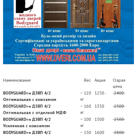
Наименование
Вес
Акция
Старая
цена
BODYGUARD
ДЗВП 4/2
~ 120
1250
2400
тм
-
кг
Оптимальная
с кожзамом
BODYGUARD
ДЗВП 4/2
~ 160
1350
2500
тм
кг
Оптимальная c отделкой МДФ
BODYGUARD
ДЗВП 4/2
~ 100
1500
2500
тм
кг
Усиленная
с кожзамом
BODYGUARD
ДЗВП 4/2
~ 150
1600
2800
тм