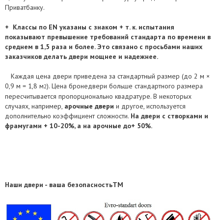
Приватбанку.
+ Классы по EN указаны с знаком + т. к. испытания
показывают превышение требований стандарта по времени в
среднем в 1,5 раза и более. Это связано с просьбами наших
заказчиков делать двери мощнее и надежнее.
Каждая цена двери приведена за стандартный размер (до 2 м ×
0,9 м = 1,8 м
). Цена бронедвери больше стандартного размера
2
пересчитывается пропорционально квадратуре. В некоторых
случаях, например,
арочные двери
и другое, используется
дополнительно коэффициент сложности.
На двери с створками и
фрамугами + 10-20%, а на арочные до+ 50%.
Наш
и
двери - ваша безопасность
ТМ