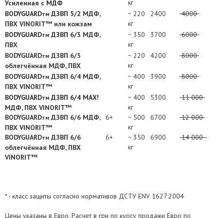
кг
Усиленная с МДФ
BODYGUARD
ДЗВП 5/2
МДФ,
~ 220
2400
4000
тм
кг
ПВХ VINORIT™ или кожзам
BODYGUARD
ДЗВП 6/3
МДФ,
~ 350
3700
6000
тм
кг
ПВХ
BODYGUARD
ДЗВП 6/3
~ 220
4200
8000
тм
кг
облегчённая МДФ, ПВХ
BODYGUARD
ДЗВП 6/4 МДФ,
~ 400
3900
8000
тм
кг
ПВХ VINORIT™
BODYGUARD
ДЗВП 6/4 MAX!
~ 400
5300
11 000
тм
кг
МДФ, ПВХ VINORIT™
BODYGUARD
ДЗВП 6/6 МДФ,
6+
~ 500
6700
12 000
тм
кг
ПВХ VINORIT™
BODYGUARD
ДЗВП 6/6
6+
~ 350
6900
14 000
тм
кг
облегчённая МДФ, ПВХ
VINORIT™
* - класс защиты согласно нормативов ДСТУ ENV 1627:2004
Цены указаны в Евро. Расчет в грн по курсу продажи Евро по