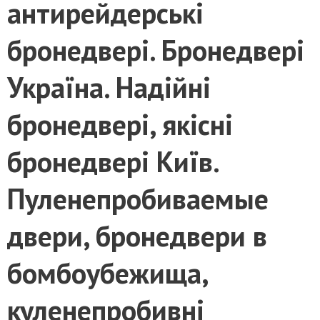
антирейдерські
бронедвері. Бронедвері
Україна. Надійні
бронедвері, якісні
бронедвері Київ.
Пуленепробиваемые
двери, бронедвери в
бомбоубежища,
куленепробивні