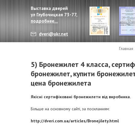
Выставка дверей
ул Глубочицкая 73-77,
подробнее...
dveri@ukr.net
Главная
5) Бронежилет 4 класса, серти
бронежилет, купити бронежилет 
цена бронежилета
Якісні сертифіковані бронежилети від виробника.
Більше на основному сайті, за посиланням:
http://dveri.com.ua/articles/Bronejilety.html