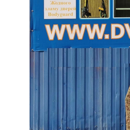
Как выбрать бронедвери, замки
18) Гарантія на злам бронедвері та замків.
Гарантия на взлом бронедвери. Взлом
двери и замка, защита от взлома. Burglary
protection doors
Оплата и доставка бронедвери.
Бронедвері 3 клас за ДСТУ 9312:2024,
Бронедвері 4 +клас за 1627,
антирейдерські двері
Статьи про бронедвери Бронедвері 3 та 4
клас ДСТУ 9312:2024
Ремонт бронедвері, ремонт дверей,
ремонт замка, бронедвери, качественный
замок
TV та ми, відео про бронедвері та замки
FaceBook та бронедвері
YouTube про якісні бронедвері
Бронедвері, бронедвери, бронедвери
Киев, бронированные двери, ремонт
дверей Київ, якісні замки на бронедвері.