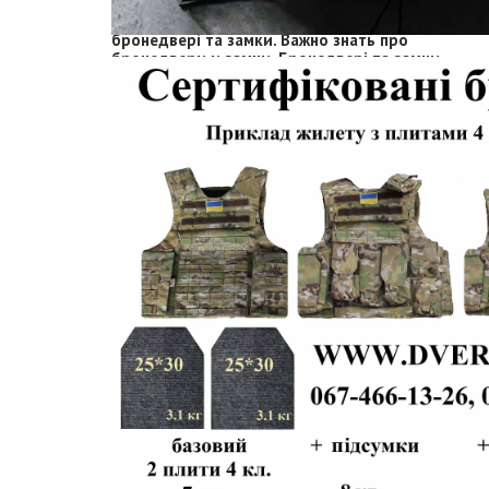
3) Важливо знати як купити якісні
бронедвері та замки. Важно знать про
бронедвери и замки. Бронедвері та замки
проти відмичок.
4) Сейф збройовий, сейф банківський,
надійні сейфи під замовлення ДСТУ EN
1143, 4012, 1627, тощо.
5) Бронежилет 4 класса, сертифікат на
бронежилет полегшений,Купить
бронежилет, купити бронежилет 1,2,3,4, 5,
6 клас,кевларовий бронежилет, цена
бронежилета
6) Бронедвері Bodyguard-це кращі в
Україні бронедвері 3, 4, 5 та 6 класу за EN-
1627. Бронедвери Киев, бронированные
двери.Топові незламні бронедвері ціна-
якість.
Бронежилети, шоломи "Патріот"
8) Гермодвері. Захисно-герметичні двері
для бомбосховищ, сховищ, ПРУ, за ДБН
2.2.5-23. Гермодвери.двери для
бомбоубежищ 100кПа, гермодвері 150