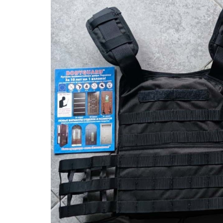
Сайт в стадии наполнения!
Бронедвери, бронедвері 4,5 класу.
Бункерные двери, бронедвери,
бронедвері
Банковские бронедвери
Бронедвері з нержавійки
На основной сайт бронедвері
Bodyguard
Форум про двери, бронедвери и замки
Испытания бронедвери и замков
1) Про нас, бронедвері від виробника
Київ, бронедвері з якісним замком.
Качественные бронедвери цена-качество.
Ціна на бронедвері.
2) Акції на бронедвері, від виробника.
Акции на бронедвери. Sale stell doors.
Якісні та надійні бронедвері ціна-якість.