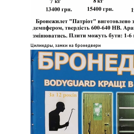
кПа. 440 кПа, бронедвері 900 кПа. ДУ-ІІІ,
ДУ-ІІ, ДУ-І,ДУ-ІV,
Бронедвері 4+ клас Bodyguard
10) Замки на бронедвері. Замки, циліндри
броненакладки, на надійні бронедвері, від
виробника.
Цилиндры, замки на бронедвери
Фурнитура на бронедвери
Мішені, гонги, кулевловлювачі, попери,
падаючі мішені.
Конструкции бронедвери
15) Куленепробивні бронедвері.
Пуленепробиваемые бронедвери,
bulletproof doors made in Ukraine. Вхідні
двері Київ.
Бронедвері у приватний будинок,
бронедвері в квартиру. Цены на
бронедвери и замки.Бронедвери киев,
брони двери.