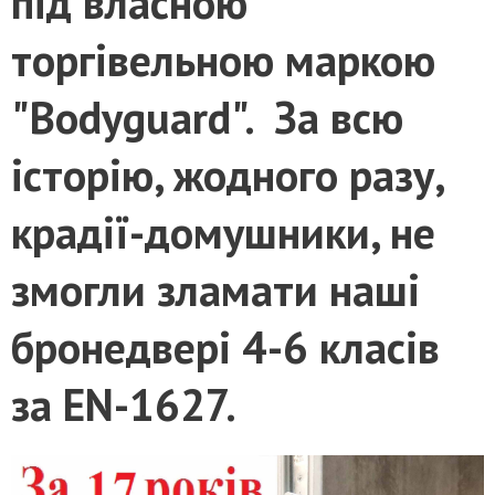
під власною
торгівельною маркою
"Bodyguard". За всю
історію, жодного разу,
крадії-домушники, не
змогли зламати наші
бронедвері 4-6 класів
за EN-1627.