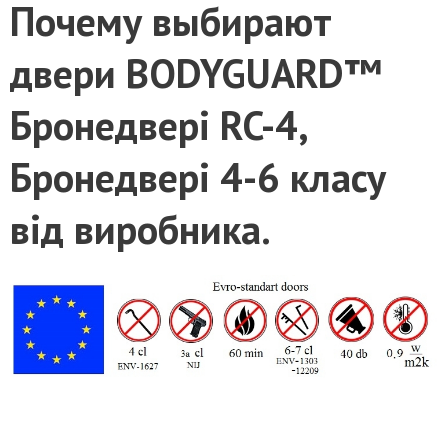
Почему выбирают
двери BODYGUARD
™
Бронедвері RC-4,
Бронедвері 4-6 класу
від виробника.