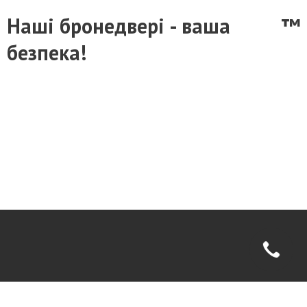
Наш
і
бронедвер
і
- ваша
™
без
пека!