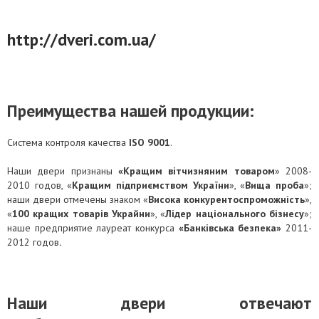
http://dveri.com.ua/
Преимущества нашей продукции
:
Система контроля качества
ISO 9001
.
Наши двери признаны
«Кращим вітчизняним товаром
» 2008-
2010 годов, «
Кращим підприємством України
», «
Вища проба
»;
наши двери отмечены знаком «
Висока конкурентоспроможність
»,
«
100 кращих товарів Украйни
», «
Лідер національного бізнесу
»;
наше предприятие лауреат конкурса
«Банківська безпека»
2011-
2012 годов
.
Наши двери отвечают