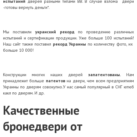
испытаний
дверей разными типами ВВ. В случае взлома двери
-готовы вернуть деньги*.
Мы поставили
украиский рекорд
по проведению различных
испытаний и сертификации продукции. Уже больше 100 испытаний!
Наш сайт также поставил
рекорд Укра
и
н
ы
по количеству фото, их
больше 10 000!
Конструкции многих наших дверей
запатентован
ы
.
Нам
принадлежит больше
патент
о
в
на двери, чем всем предприятиям
Украины по дверям совокупно.У нас самый популярный в СНГ ютюб
какл по дверям. И др.
Качественные
бронедвери от