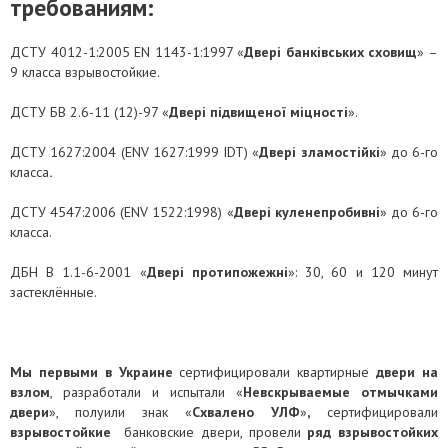
требованиям:
ДСТУ 4012-1:2005 EN 1143-1:1997 «
Двері банківських сховищ
» –
9 класса взрывостойкие.
ДСТУ БВ 2.6-11 (12)-97 «
Двері підвищеної міцності
».
ДСТУ 1627:2004 (ENV 1627:1999 IDT) «
Двері зламостійкі
» до 6-го
класса
.
ДСТУ 4547:2006 (ENV 1522:1998) «
Двері куленепробивні
» до 6-го
класса.
ДБН В 1.1-6-2001 «
Двері протипожежні
»: 30, 60 и 120 минут
застеклённые.
М
ы первыми в Украине
сертифицировали квартирные
двери на
взлом
, разработали и испытали «
Невскрываемые отмычками
двери
», полуили знак «
Схвалено УЛФ
»
,
сертифицировали
взрывостойкие
банковские двери, провели
ряд взрывостойких