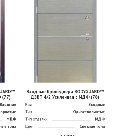
GUARD™
Входные бронедвери BODYGUARD™
 (77)
ДЗВП 4/2 Усиленная с МДФ (78)
Входные
Вид
Входные
ворчатые
Тип
Одностворчатые
МДФ
Тип отделки
МДФ
ные тона
Цвет
Светлые тона