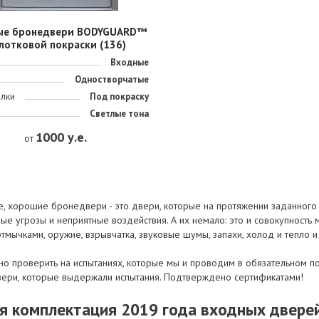
ые бронедвери BODYGUARD™
лотковой покраски (136)
Входные
Одностворчатые
елки
Под покраску
Светлые тона
1000 у.е.
от
е, хорошие бронедвери - это двери, которые на протяжении заданног
е угрозы и неприятные воздействия. А их немало: это и совокупность 
тмычками, оружие, взрывчатка, звуковые шумы, запахи, холод и тепло и
о проверить на испытаниях, которые мы и проводим в обязательном поря
ери, которые выдержали испытания. Подтверждено сертификатами!
я комплектация 2019 года входных две