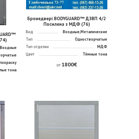
Бронедвері BODYGUARD™ ДЗВП 4/2
Посилена з МДФ (76)
Вид
Входные,Металические
GUARD™
Тип
Одностворчатые
74)
Тип отделки
МДФ
Входные
Цвет
Тёмные тона
ворчатые
покраску
1800€
от
лые тона