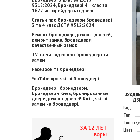
9312:2024, Бронедвері 4 +клас за
1627, антирейдерські двері
Статьи про бронедвери Бронедвері
3 та 4 клас ДСТУ 9312:2024
Ремонт бронедвері, ремонт дверей,
ремонт замка, бронедвери,
качественный замок
TV та ми, відео про бронедвері та
замки
FaceBook та бронедвері
YouTube про якісні бронедвері
Бронедвері, бронедвери,
бронедвери Киев, бронированные
Входн
двери, ремонт дверей Київ, якісні
ДЗ
замки на бронедвері.
Вид
Тип
Тип отд
Цвет