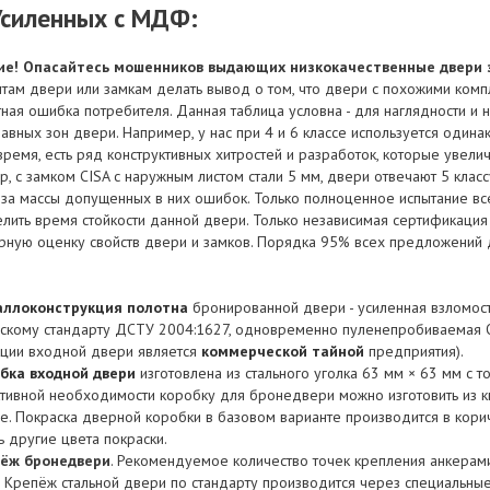
Усиленных с МДФ:
е! Опасайтесь мошенников выдающих низкокачественные двери 
там двери или замкам делать вывод о том, что двери с похожими комп
тная ошибка потребителя. Данная таблица условна - для наглядности и
авных зон двери. Например, у нас при 4 и 6 классе используется одинако
время, есть ряд конструктивных хитростей и разработок, которые увелич
, с замком CISA с наружным листом стали 5 мм, двери отвечают 5 клас
з-за массы допущенных в них ошибок. Только полноценное испытание в
лить время стойкости данной двери. Только независимая сертификация
рную оценку свойств двери и замков. Порядка 95% всех предложений 
ллоконструкция полотна
бронированной двери - усиленная взломост
скому стандарту ДСТУ 2004:1627, одновременно пуленепробиваемая ОЗК
кции входной двери является
коммерческой тайной
предприятия).
бка входной двери
изготовлена из стального уголка 63 мм × 63 мм с т
ктивной необходимости коробку для бронедвери можно изготовить из 
ее. Покраска дверной коробки в базовом варианте производится в кор
 другие цвета покраски.
ёж бронедвери
. Рекомендуемое количество точек крепления анкерами
. Крепёж стальной двери по стандарту производится через специальны