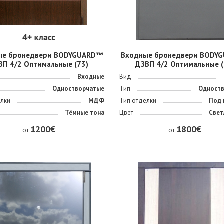
ые бронедвери BODYGUARD™
Входные бронедвери BODY
ВП 4/2 Оптимальные (73)
ДЗВП 4/2 Оптимальные (
Входные
Вид
Одностворчатые
Тип
Одност
елки
МДФ
Тип отделки
Под 
Тёмные тона
Цвет
Свет
1200€
1800€
от
от