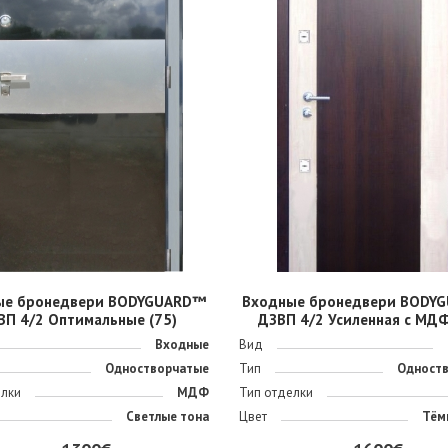
ые бронедвери BODYGUARD™
Входные бронедвери BODY
ВП 4/2 Оптимальные (75)
ДЗВП 4/2 Усиленная с МДФ
Входные
Вид
Одностворчатые
Тип
Одност
елки
МДФ
Тип отделки
Светлые тона
Цвет
Тём