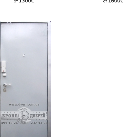
1300€
1600€
от
от