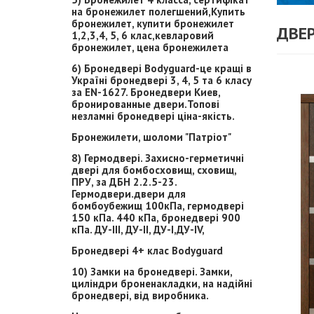
на бронежилет полегшений,Купить
бронежилет, купити бронежилет
ДВЕ
1,2,3,4, 5, 6 клас,кевларовий
бронежилет, цена бронежилета
6) Бронедвері Bodyguard-це кращі в
Україні бронедвері 3, 4, 5 та 6 класу
за EN-1627. Бронедвери Киев,
бронированные двери.Топові
незламні бронедвері ціна-якість.
Бронежилети, шоломи "Патріот"
8) Гермодвері. Захисно-герметичні
двері для бомбосховищ, сховищ,
ПРУ, за ДБН 2.2.5-23.
Гермодвери.двери для
бомбоубежищ 100кПа, гермодвері
150 кПа. 440 кПа, бронедвері 900
кПа. ДУ-ІІІ, ДУ-ІІ, ДУ-І,ДУ-ІV,
Бронедвері 4+ клас Bodyguard
10) Замки на бронедвері. Замки,
циліндри броненакладки, на надійні
бронедвері, від виробника.