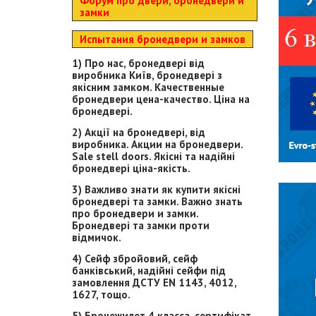
Форум про двери, бронедвери и
замки
Испытания бронедвери и замков
1) Про нас, бронедвері від
виробника Київ, бронедвері з
якісним замком. Качественные
бронедвери цена-качество. Ціна на
бронедвері.
2) Акції на бронедвері, від
виробника. Акции на бронедвери.
Sale stell doors. Якісні та надійні
бронедвері ціна-якість.
3) Важливо знати як купити якісні
бронедвері та замки. Важно знать
про бронедвери и замки.
Бронедвері та замки проти
відмичок.
4) Сейф збройовий, сейф
банківський, надійні сейфи під
замовлення ДСТУ EN 1143, 4012,
1627, тощо.
5) Бронежилет 4 класса, сертифікат