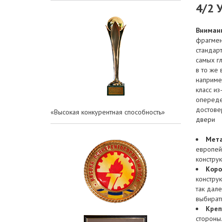
4/2 
Внимани
фрагмен
стандар
самых гл
в то же 
например
класс и
опереде
достове
«Высокая конкурентная способность»
двери
Мета
европей
констру
Коро
констру
так дал
выбирать
Креп
стороны