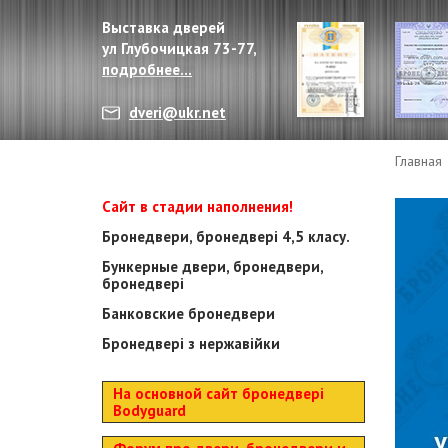
Выставка дверей
ул Глубочицкая 73-77,
подробнее...
dveri@ukr.net
Главная
Сайт в стадии наполнения!
Бронедвери, бронедвері 4,5 класу.
Бункерные двери, бронедвери,
бронедвері
Банковские бронедвери
Бронедвері з нержавійки
На основной сайт бронедвері
Bodyguard