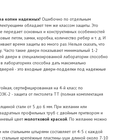
за копии надежных!
Ошибочно по отдельным
лектующими обладают тем же классом защиты. Это
 не передает основных и конструктивных особенностей
вые петли, замки, коробка, количество ребер и т. д. И
ивают время защиты во много раз. Нельзя сказать, что
су. Часто такие двери показывают минимальный 1-2
сей двери в специализированной лаборатории способно
 в лабораториях способна дать максимально
дверей -
это входные двери-подделки под надежные
ойкая, сертифицированная на 4-й класс по
-2 - защита от пистолета ТТ (полная комплектация
олщиной стали от 5 до 6 мм. При желании или
квадратных профильных труб с двойным притвором и
ичневый цвет
молотковой краской
. По желанию можно
 или стальными штырями составляет от 4-5 с каждой
е стальные крепёжные пластины-уши длиной около 7-10