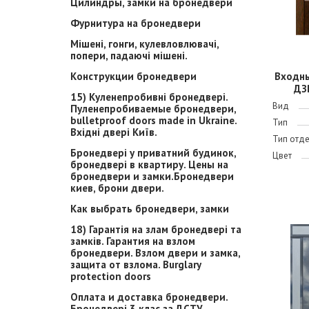
Цилиндры, замки на бронедвери
Фурнитура на бронедвери
Мішені, гонги, кулевловлювачі,
попери, падаючі мішені.
Конструкции бронедвери
Входн
ДЗ
15) Куленепробивні бронедвері.
Вид
Пуленепробиваемые бронедвери,
bulletproof doors made in Ukraine.
Тип
Вхідні двері Київ.
Тип отд
Бронедвері у приватний будинок,
Цвет
бронедвері в квартиру. Цены на
бронедвери и замки.Бронедвери
киев, брони двери.
Как выбрать бронедвери, замки
18) Гарантія на злам бронедвері та
замків. Гарантия на взлом
бронедвери. Взлом двери и замка,
защита от взлома. Burglary
protection doors
Оплата и доставка бронедвери.
Бронедвері 3 клас за ДСТУ