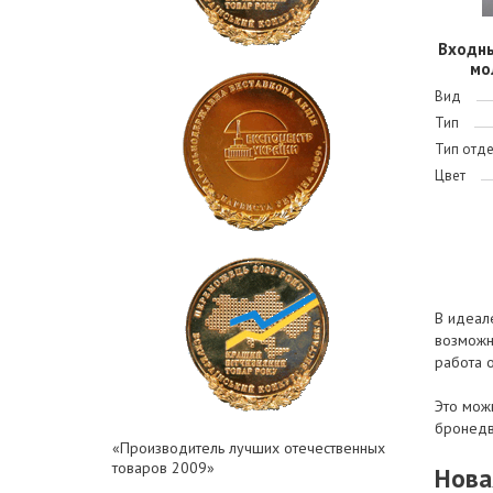
Входн
мо
Вид
Тип
Тип отд
Цвет
В идеал
возможны
работа о
Это можн
бронедв
«Производитель лучших отечественных
товаров 2009»
Нова