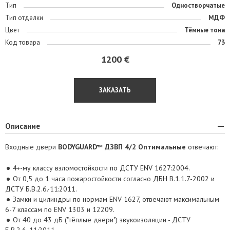
Тип
Одностворчатые
Тип отделки
МДФ
Цвет
Тёмные тона
Код товара
73
1200 €
ЗАКАЗАТЬ
Описание
Входные двери
BODYGUARD
ДЗВП 4/2 Оптимальные
отвечают:
™
4
-му классу
взломостойкости по ДСТУ ENV 1627:2004
.
+
От 0,5 до 1 часа пожаростойкости согласно
ДБН В.1.1.7-2002 и
ДСТУ Б.В.2.6.-11:2011
.
Замки и цилиндры по нормам ENV 1627, отвечают максимальным
6-7 классам по ENV 1303 и 12209.
От 40 до 43 дБ ("тёплые двери") звукоизоляции - ДСТУ