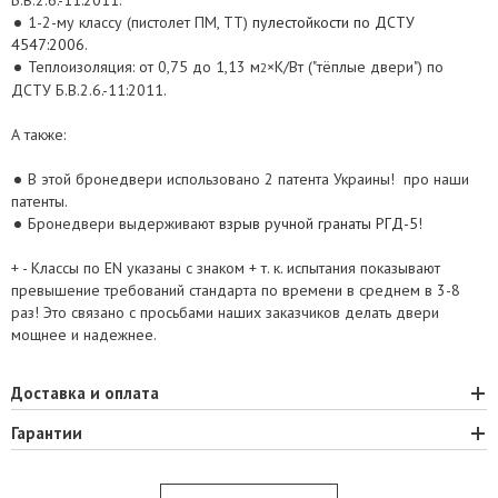
Б.В.2.6.-11:2011.
1-2-му классу (пистолет ПМ, ТТ)
пулестойкости по ДСТУ
4547:2006
.
Теплоизоляция: от 0,75 до 1,13 м
×К/Вт ("тёплые двери") по
2
ДСТУ Б.В.2.6.-11:2011.
А также:
В этой бронедвери использовано 2 патента Украины!
про наши
патенты.
Бронедвери выдерживают
взрыв ручной гранаты РГД-5
!
+ - Классы по EN указаны с знаком + т. к. испытания показывают
превышение требований стандарта по времени в среднем в 3-8
раз! Это связано с просьбами наших заказчиков делать двери
мощнее и надежнее.
Доставка и оплата
Гарантии
ООО «Весь мир бронедверей» производит и осуществляет доставку
и монтаж бронированных дверей по всей территории Украины и
Наше предприятие единственное в Украине, которое бесплатно
СНГ.