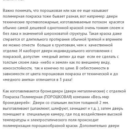
Вы всегда можете приехать к нам в офис, ознакомиться с нашими
одновременно на взломостойкость, пулестойкость и
сертификатами, свидетельствами и другими документами,
Важно понимать, что порошковая или как ее еще называют
противопожарность, благодаря чему такая защитная дверь сможет
ознакомиться с входными дверями, обсудить все необходимые
полимерная покраска тоже бывает разная, вот например: двери
не только защищать вас от попытки взлома, но даже и от выстрелов
вопросы и заключить договор на изготовление защитной
технические противопожарные, изготавливаемые потоком красятся
из огнестрельного оружия и пожара.
бронедвери.
обычно самой дешевой однотонной краской очень тонким слоем и
без лака и знаменитой шероховатой структуры. Такая краска даже
Чтобы быть уверенными в том, что вы получили действительно
Доставка дверей может осуществляться как перевозчиками,
стирается от длительного протирания обычной тряпкой и впринипе
бронедвери, изготовленные ТМ «Весь мир бронедверей»,
например: Автолюкс, САТ и другими; так и нашими силами. Доставка
ее можно отнести больше к грунтовкам, чем к качественной
убедитесь в наличии следующего:
перевозчиком бронедвери в регионы Украины не входит в
отделке. И наоборот двери индивидуального изготовления с
стоимость наших входных дверей и оплачивается отдельно.
покраской, допустим «медный антик» да еще если ее сделать с
Договор на изготовление бронедвери с круглой мокрой печатью
толстым слоем лака- «небо и земля» как по внешнему виду,
компании «Весь мир бронедверей».
износостойкости, так и конечно по цене. В себестоимости в
Паспорт на бронедвери, заполненный установщиками дверей и
зависимости от цвета порошковая покраска от технической и до
заказчиком.
«медного анитка» отличается в 3 раза!
Маркировка продукции: фирменная бирка на коробке
бронедвери.
Как изготавливаются бронедвери (двери металлические) с отделкой
Фирменный знак качества на наружном полотне бронедвери.
Покраска Полимерная (ПОРОШКОВАЯ) компании «Весь мир
бронедверей»: Двери со стальным листом толщиной 2 мм.
выготавливают (шпаклюют, шлифуют, зачищают и т.д..), затем дверь
помещают в специальную камеру, где под воздействием высокой
температуры и электростатического поля происходит
полимеризация порошкообразной краски. Дополнительно двери