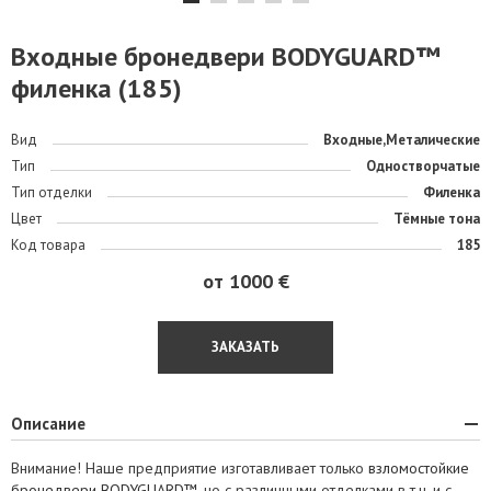
Входные бронедвери BODYGUARD™
филенка (185)
Вид
Входные,Металические
Тип
Одностворчатые
Тип отделки
Филенка
Цвет
Тёмные тона
Код товара
185
от 1000 €
ЗАКАЗАТЬ
Описание
Внимание! Наше предприятие изготавливает только
взломостойкие
бронедвери BODYGUARD™
, но с различными отделками в т.ч. и с