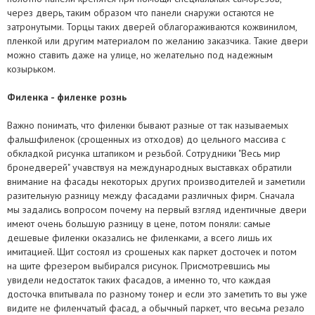
через дверь, таким образом что панели снаружи остаются не
Чтобы быть уверенными в том, что вы получили действительно
Доставка дверей может осуществляться как перевозчиками,
затронутыми. Торцы таких дверей облагораживаются кожвинилом,
бронедвери, изготовленные ТМ «Весь мир бронедверей»,
например: Автолюкс, САТ и другими; так и нашими силами. Доставка
пленкой или другим материалом по желанию заказчика. Такие двери
убедитесь в наличии следующего:
перевозчиком бронедвери в регионы Украины не входит в
можно ставить даже на улице, но желательно под надежным
стоимость наших входных дверей и оплачивается отдельно.
козырьком.
Договор на изготовление бронедвери с круглой мокрой печатью
компании «Весь мир бронедверей».
Филенка - филенке рознь
Паспорт на бронедвери, заполненный установщиками дверей и
заказчиком.
Важно понимать, что филенки бывают разные от так называемых
Маркировка продукции: фирменная бирка на коробке
фальшфиленок (срощенных из отходов) до цельного массива с
бронедвери.
обкладкой рисунка штапиком и резьбой. Сотрудники "Весь мир
Фирменный знак качества на наружном полотне бронедвери.
бронедверей" учавствуя на международных выставках обратили
внимание на фасады некоторых других производителей и заметили
разительную разницу между фасадами различных фирм. Сначала
мы задались вопросом почему на первый взгляд идентичные двери
имеют очень большую разницу в цене, потом поняли: cамые
дешевые филенки оказались не филенками, а всего лишь их
имитацией. Щит состоял из срошеных как паркет досточек и потом
на щите фрезером выбирался рисунок. Присмотревшись мы
увидели недостаток таких фасадов, а именно то, что каждая
досточка впитывала по разному тонер и если это заметить то вы уже
видите не филенчатый фасад, а обычный паркет, что весьма резало