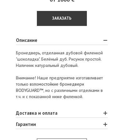
ЗАКАЗАТЬ
Описание
Бронедверь, отделанная дубовой филенкой
"шоколадка". Белёный дуб. Рисунок простой.
Наличник натуральный дубовый.
Внимание! Наше предприятие изготавливает
только
взломостойкие бронедвери
BODYGUARD™
, но с различными отделками в
т.ч. и с показанной ниже филенкой.
Доставка и оплата
Гарантии
ООО «Весь мир бронедверей» производит и
осуществляет доставку и монтаж
Наше предприятие единственное в Украине,
бронированных дверей по всей территории