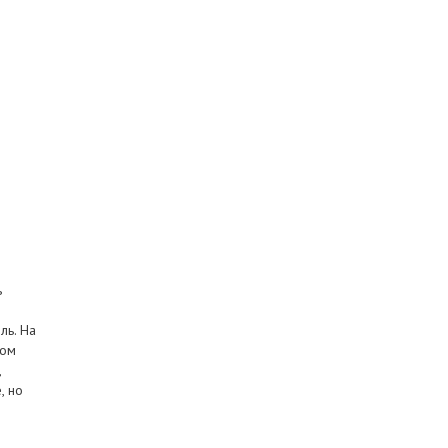
ь
ль. На
зом
,
, но