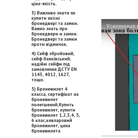
ціна-якість.
3) Важливо знати як
купити якісні
бронедвері та замки.
Важно знать про
бронедвери и замки.
Бронедвері та замки
проти відмичок.
4) Сейф збройовий,
сейф банківський,
надійні сейфи під
замовлення ДСТУ EN
1143, 4012, 1627,
тощо.
5) Бронежилет 4
класса, сертифікат на
бронежилет
полегшений,Купить
бронежилет, купити
бронежилет 1,2,3,4, 5,
6 клас,кевларовий
бронежилет, цена
бронежилета