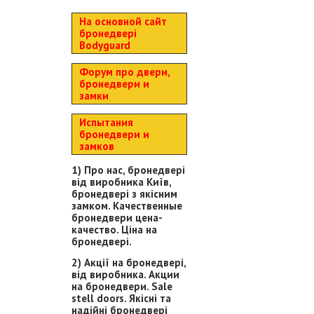
На основной сайт
бронедвері
Bodyguard
Форум про двери,
бронедвери и
замки
Испытания
бронедвери и
замков
1) Про нас, бронедвері
від виробника Київ,
бронедвері з якісним
замком. Качественные
бронедвери цена-
качество. Ціна на
бронедвері.
2) Акції на бронедвері,
від виробника. Акции
на бронедвери. Sale
stell doors. Якісні та
надійні бронедвері