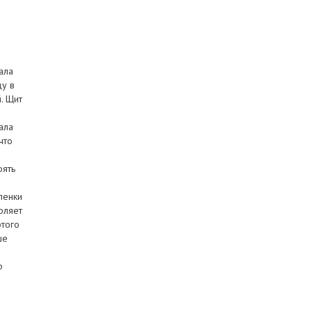
ала
цу в
. Щит
ала
что
оять
ленки
оляет
этого
ше
р