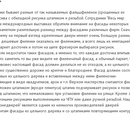
ь
енки бывают разные от так называемых фальшфиленок (срощенных из
сива с обкладкой рисунка штапиком и резьбой. Сотрудники "Весь мир
на международных выставках обратили внимание на фасады некоторых
 заметили разительную разницу между фасадами различных фирм. Снач
чему на первый взгляд идентичные двери имеют очень большую разни
е дешевые филенки оказались не филенками, а всего лишь их имитацией
паркет досточек и потом на щите фрезером выбирался рисунок.
и недостаток таких фасадов, а именно то, что каждая досточка впитыв
то заметить то вы уже видите не филенчатый фасад, а обычный паркет, 
тивовес настоящий фасад должен делаться не из отходов, а из цельного
чно существенно дороже но крепче и благороднее. Фасад должен сост
евых из цельного дерева и вставленные между ними филеночки-
ющие в виде квадратиков, арок и т.п. Верхом мастерства считаются фи
ложен штапиком (вроде плинтуса) штапик подчеркивает рисунок и позв
д штапиком, что немаловажно при установке филенки на улице. Кроме 
езными рисунками выполненными на ЧПУ или даже ручной резьбой. На
ронедверей" является одним из немногих производителей дверей
нтам фасады из цельного дерева и со штапиками повторяющими конту