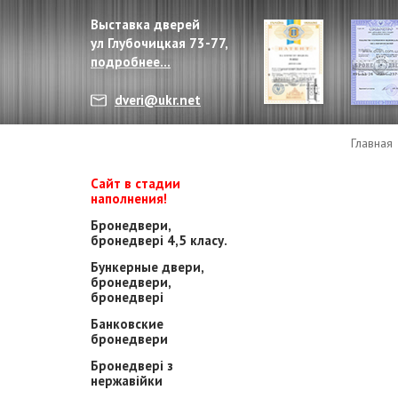
Выставка дверей
ул Глубочицкая 73-77,
подробнее...
dveri@ukr.net
Главная
Сайт в стадии
наполнения!
Бронедвери,
бронедвері 4,5 класу.
Бункерные двери,
бронедвери,
бронедвері
Банковские
бронедвери
Бронедвері з
нержавійки