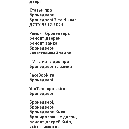
двері
Статьи про
бронедвери
Бронедвері 3 та 4 клас
ДСТУ 9312:2024
Ремонт бронедвері,
ремонт дверей,
ремонт замка,
бронедвери,
качественный замок
TV та ми, відео про
бронедвері та замки
FaceBook та
бронедвері
YouTube про якісні
бронедвері
Бронедвері,
бронедвери,
бронедвери Киев,
бронированные двери,
ремонт дверей Київ,
якісні замки на