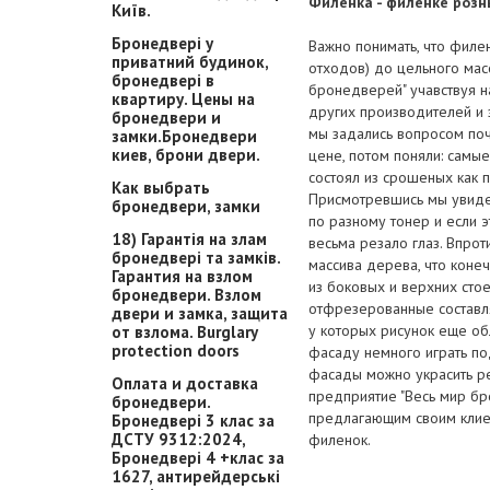
Филенка - филенке розн
Київ.
Бронедвері у
Важно понимать, что фил
приватний будинок,
отходов) до цельного мас
бронедвері в
бронедверей" учавствуя 
квартиру. Цены на
других производителей и
бронедвери и
мы задались вопросом по
замки.Бронедвери
киев, брони двери.
цене, потом поняли: cамы
состоял из срошеных как 
Как выбрать
Присмотревшись мы увидел
бронедвери, замки
по разному тонер и если э
18) Гарантія на злам
весьма резало глаз. Впро
бронедвері та замків.
массива дерева, что коне
Гарантия на взлом
из боковых и верхних сто
бронедвери. Взлом
отфрезерованные составля
двери и замка, защита
у которых рисунок еще об
от взлома. Burglary
protection doors
фасаду немного играть по
фасады можно украсить р
Оплата и доставка
предприятие "Весь мир б
бронедвери.
предлагающим своим клие
Бронедвері 3 клас за
ДСТУ 9312:2024,
филенок.
Бронедвері 4 +клас за
1627, антирейдерські