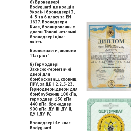
6) Бронедвері
Bodyguard-це кращі в
Україні бронедвері 3,
4, 5 та 6 класу за EN-
1627. Бронедвери
Киев, бронированные
двери.Топові незламні
бронедвері ціна-
якість.
Бронежилети, шоломи
"Патріот"
8) Гермодвері.
Захисно-герметичні
двері для
бомбосховищ, сховищ,
ПРУ, за ДБН 2.2.5-23.
Гермодвери.двери для
бомбоубежищ 100кПа,
гермодвері 150 кПа.
440 кПа, бронедвері
900 кПа. ДУ-ІІІ, ДУ-ІІ,
ДУ-І,ДУ-ІV,
Бронедвері 4+ клас
Bodyguard