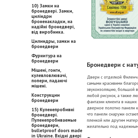
10) Замки на
бронедвері. Замки,
циліндри
броненакладки, на
надійні бронедвері,
від виробника.
Цилиндры, замки на
бронедвери
Фурнитура на
бронедвери
Бронедвери с на
Мішені, гонги,
кулевловлювачі,
Двери с отделкой Филенча
попери, падаючі
самыми красивими благор
мішені.
звукоизоляцию, большой в
Конструкции
любой рисунок, а также л
бронедвери
фантазии клиента в наших
дверное полотно панели к
15) Куленепробивні
что панели снаружи остаю
бронедвері.
Пуленепробиваемые
пленкой или другим матер
бронедвери,
желательно под надежным
bulletproof doors made
in Ukraine. Вхідні двері