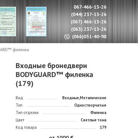
067-466-13-26
(044) 237-13-26
(067) 466-13-26
(063) 237-13-26
(066)031-40-98
UARD™ филенка
Входные бронедвери
BODYGUARD™ филенка
(179)
Вид
Входные,Металические
Тип
Одностворчатые
Тип отделки
Филенка
Цвет
Светлые тона
Код товара
179
от 1000 €