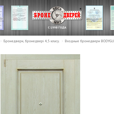
С 1998 ГОДА
Бронедвери, бронедвері 4,5 класу.
Входные бронедвери BODYG