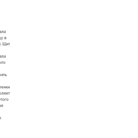
ала
цу в
. Щит
ала
что
оять
ленки
оляет
этого
ше
р