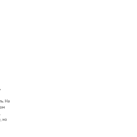
ь
ь. На
зом
,
, но