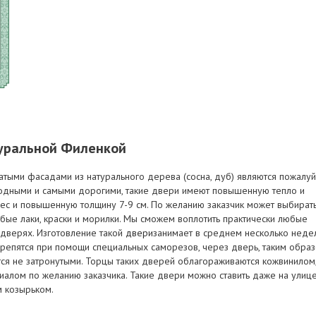
туральной Филенкой
тыми фасадами из натурального дерева (сосна, дуб) являются пожалуй
одными и самыми дорогими, такие двери имеют повышенную тепло и
ес и повышенную толщину 7-9 см. По желанию заказчик может выбират
юбые лаки, краски и морилки. Мы сможем воплотить практически любые
 дверях. Изготовление такой
двери
занимает в среднем несколько недел
репятся при помощи специальных саморезов, через дверь, таким обра
тся не затронутыми. Торцы таких дверей облагораживаются кожвинилом
иалом по желанию заказчика. Такие двери можно ставить даже на улице
 козырьком.