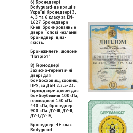
6) Бронедвері
Bodyguard-це кращі в
Україні бронедвері 3,
4, 5 та 6 класу за EN-
1627. Бронедвери
Киев, бронированные
двери.Топові незламні
бронедвері ціна-
якість.
Бронежилети, шоломи
"Патріот"
8) Гермодвері.
Захисно-герметичні
двері для
бомбосховищ, сховищ,
ПРУ, за ДБН 2.2.5-23.
Гермодвери.двери для
бомбоубежищ 100кПа,
гермодвері 150 кПа.
440 кПа, бронедвері
900 кПа. ДУ-ІІІ, ДУ-ІІ,
ДУ-І,ДУ-ІV,
Бронедвері 4+ клас
Bodyguard