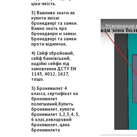
ціна-якість.
3) Важливо знати як
купити якісні
бронедвері та замки.
Важно знать про
бронедвери и замки.
Бронедвері та замки
проти відмичок.
4) Сейф збройовий,
сейф банківський,
надійні сейфи під
замовлення ДСТУ EN
1143, 4012, 1627,
тощо.
5) Бронежилет 4
класса, сертифікат на
бронежилет
полегшений,Купить
бронежилет, купити
бронежилет 1,2,3,4, 5,
6 клас,кевларовий
бронежилет, цена
бронежилета