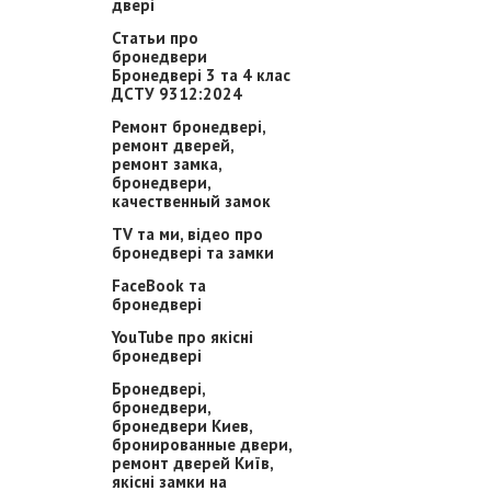
двері
Статьи про
бронедвери
Бронедвері 3 та 4 клас
ДСТУ 9312:2024
Ремонт бронедвері,
ремонт дверей,
ремонт замка,
бронедвери,
качественный замок
TV та ми, відео про
бронедвері та замки
FaceBook та
бронедвері
YouTube про якісні
бронедвері
Бронедвері,
бронедвери,
бронедвери Киев,
бронированные двери,
ремонт дверей Київ,
якісні замки на