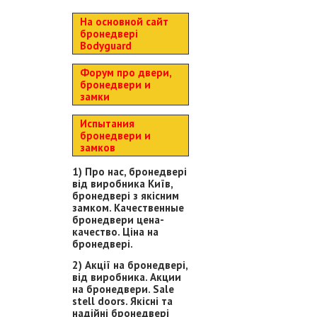
На основной сайт
бронедвері
Bodyguard
Форум про двери,
бронедвери и
замки
Испытания
бронедвери и
замков
1) Про нас, бронедвері
від виробника Київ,
бронедвері з якісним
замком. Качественные
бронедвери цена-
качество. Ціна на
бронедвері.
2) Акції на бронедвері,
від виробника. Акции
на бронедвери. Sale
stell doors. Якісні та
надійні бронедвері