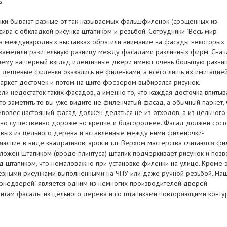
ь
енки бывают разные от так называемых фальшфиленок (срощенных из
сива с обкладкой рисунка штапиком и резьбой. Сотрудники "Весь мир
на международных выставках обратили внимание на фасады некоторых
 заметили разительную разницу между фасадами различных фирм. Снач
чему на первый взгляд идентичные двери имеют очень большую разни
е дешевые филенки оказались не филенками, а всего лишь их имитацией
паркет досточек и потом на щите фрезером выбирался рисунок.
и недостаток таких фасадов, а именно то, что каждая досточка впитыв
то заметить то вы уже видите не филенчатый фасад, а обычный паркет, 
тивовес настоящий фасад должен делаться не из отходов, а из цельного
чно существенно дороже но крепче и благороднее. Фасад должен сост
евых из цельного дерева и вставленные между ними филеночки-
ющие в виде квадратиков, арок и т.п. Верхом мастерства считаются фи
ложен штапиком (вроде плинтуса) штапик подчеркивает рисунок и позв
д штапиком, что немаловажно при установке филенки на улице. Кроме 
езными рисунками выполненными на ЧПУ или даже ручной резьбой. На
ронедверей" является одним из немногих производителей дверей
нтам фасады из цельного дерева и со штапиками повторяющими конту