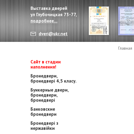
Выставка дверей
ул Глубочицкая 73-77,
подробнее...
dveri@ukr.net
Главная
Сайт в стадии
наполнения!
Бронедвери,
бронедвері 4,5 класу.
Бункерные двери,
бронедвери,
бронедвері
Банковские
бронедвери
Бронедвері з
нержавійки