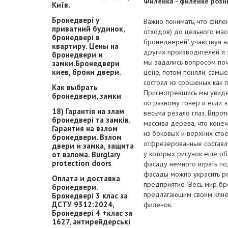
Филенка - филенке розн
Київ.
Бронедвері у
Важно понимать, что фил
приватний будинок,
отходов) до цельного мас
бронедвері в
бронедверей" учавствуя 
квартиру. Цены на
других производителей и
бронедвери и
мы задались вопросом по
замки.Бронедвери
киев, брони двери.
цене, потом поняли: cамы
состоял из срошеных как 
Как выбрать
Присмотревшись мы увидел
бронедвери, замки
по разному тонер и если э
18) Гарантія на злам
весьма резало глаз. Впро
бронедвері та замків.
массива дерева, что коне
Гарантия на взлом
из боковых и верхних сто
бронедвери. Взлом
отфрезерованные составля
двери и замка, защита
у которых рисунок еще об
от взлома. Burglary
protection doors
фасаду немного играть по
фасады можно украсить р
Оплата и доставка
предприятие "Весь мир б
бронедвери.
предлагающим своим клие
Бронедвері 3 клас за
ДСТУ 9312:2024,
филенок.
Бронедвері 4 +клас за
1627, антирейдерські