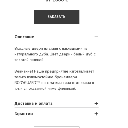
ЗАКАЗАТЬ
Описание
Входные двери из стали с накладками из
натурального дуба. Цвет двери - белый дуб с
золотой патиной.
Внимание! Наше предприятие изготавливает
только
взломостойкие бронедвери
BODYGUARD™
, но с различными отделками в
т.ч. и с показанной ниже филенкой.
Доставка и оплата
Гарантии
ООО «Весь мир бронедверей» производит и
осуществляет доставку и монтаж
Наше предприятие единственное в Украине,
бронированных дверей по всей территории