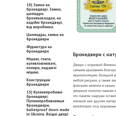
10) Замки на
бронедвері. Замки,
циліндри
броненакладки, на
надійні бронедвері,
від виробника.
Цилиндры, замки на
бронедвери
Фурнитура на
бронедвери
Бронедвери с на
Мішені, гонги,
кулевловлювачі,
Двери с отделкой Филенча
попери, падаючі
самыми красивими благор
мішені.
звукоизоляцию, большой в
Конструкции
любой рисунок, а также л
бронедвери
фантазии клиента в наших
дверное полотно панели к
15) Куленепробивні
что панели снаружи остаю
бронедвері.
Пуленепробиваемые
пленкой или другим матер
бронедвери,
желательно под надежным
bulletproof doors made
in Ukraine. Вхідні двері