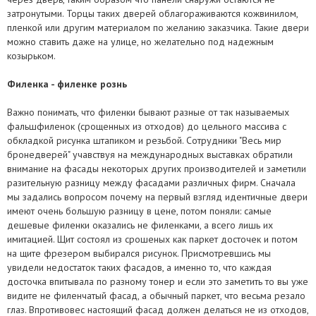
Чтобы быть уверенными в том, что вы получили действительно
Доставка дверей может осуществляться как перевозчиками,
затронутыми. Торцы таких дверей облагораживаются кожвинилом,
бронедвери, изготовленные ТМ «Весь мир бронедверей»,
например: Автолюкс, САТ и другими; так и нашими силами. Доставка
пленкой или другим материалом по желанию заказчика. Такие двери
убедитесь в наличии следующего:
перевозчиком бронедвери в регионы Украины не входит в
можно ставить даже на улице, но желательно под надежным
стоимость наших входных дверей и оплачивается отдельно.
козырьком.
Договор на изготовление бронедвери с круглой мокрой печатью
компании «Весь мир бронедверей».
Филенка - филенке рознь
Паспорт на бронедвери, заполненный установщиками дверей и
заказчиком.
Важно понимать, что филенки бывают разные от так называемых
Маркировка продукции: фирменная бирка на коробке
фальшфиленок (срощенных из отходов) до цельного массива с
бронедвери.
обкладкой рисунка штапиком и резьбой. Сотрудники "Весь мир
Фирменный знак качества на наружном полотне бронедвери.
бронедверей" учавствуя на международных выставках обратили
внимание на фасады некоторых других производителей и заметили
разительную разницу между фасадами различных фирм. Сначала
мы задались вопросом почему на первый взгляд идентичные двери
имеют очень большую разницу в цене, потом поняли: cамые
дешевые филенки оказались не филенками, а всего лишь их
имитацией. Щит состоял из срошеных как паркет досточек и потом
на щите фрезером выбирался рисунок. Присмотревшись мы
увидели недостаток таких фасадов, а именно то, что каждая
досточка впитывала по разному тонер и если это заметить то вы уже
видите не филенчатый фасад, а обычный паркет, что весьма резало
глаз. Впротивовес настоящий фасад должен делаться не из отходов,