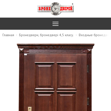
Главная
Бронедвери, бронедвері 4,5 класу.
Входные бронедве