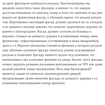
на щите фрезером выбирался рисунок. Присмотревшись мы
увидели недостаток таких фасадов, а именно то, что каждая
досточка впитывала по разному тонер и если это заметить то вы уже
видите не филенчатый фасад, а обычный паркет, что весьма резало
глаз. Впротивовес настоящий фасад должен делаться не из отходов,
а из цельного массива дерева, что конечно существенно дороже но
крепче и благороднее. Фасад должен состоять из боковых и
верхних стоевых из цельного дерева и вставленные между ними
филеночки- отфрезерованные составляющие в виде квадратиков,
арок и т.п. Верхом мастерства считаются филенки у которых рисунок
еще обложен штапиком (вроде плинтуса) штапик подчеркивает
рисунок и позволяет фасаду немного играть под штапиком, что
немаловажно при установке филенки на улице. Кроме этого фасады
можно украсить резными рисунками выполненными на ЧПУ или даже
ручной резьбой. Наше предприятие "Весь мир бронедверей"
является одним из немногих производителей дверей
предлагающим своим клиентам фасады из цельного дерева и со
штапиками повторяющими контур филенок.