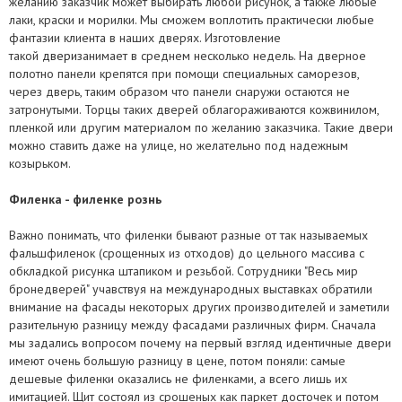
желанию заказчик может выбирать любой рисунок, а также любые
одновременно на взломостойкость, пулестойкость и
сертификатами, свидетельствами и другими документами,
лаки, краски и морилки. Мы сможем воплотить практически любые
противопожарность, благодаря чему такая защитная дверь сможет
ознакомиться с входными дверями, обсудить все необходимые
фантазии клиента в наших дверях. Изготовление
не только защищать вас от попытки взлома, но даже и от выстрелов
вопросы и заключить договор на изготовление защитной
такой
двери
занимает в среднем несколько недель. На дверное
из огнестрельного оружия и пожара.
бронедвери.
полотно панели крепятся при помощи специальных саморезов,
через дверь, таким образом что панели снаружи остаются не
Чтобы быть уверенными в том, что вы получили действительно
Доставка дверей может осуществляться как перевозчиками,
затронутыми. Торцы таких дверей облагораживаются кожвинилом,
бронедвери, изготовленные ТМ «Весь мир бронедверей»,
например: Автолюкс, САТ и другими; так и нашими силами. Доставка
пленкой или другим материалом по желанию заказчика. Такие двери
убедитесь в наличии следующего:
перевозчиком бронедвери в регионы Украины не входит в
можно ставить даже на улице, но желательно под надежным
стоимость наших входных дверей и оплачивается отдельно.
козырьком.
Договор на изготовление бронедвери с круглой мокрой печатью
компании «Весь мир бронедверей».
Филенка - филенке рознь
Паспорт на бронедвери, заполненный установщиками дверей и
заказчиком.
Важно понимать, что филенки бывают разные от так называемых
Маркировка продукции: фирменная бирка на коробке
фальшфиленок (срощенных из отходов) до цельного массива с
бронедвери.
обкладкой рисунка штапиком и резьбой. Сотрудники "Весь мир
Фирменный знак качества на наружном полотне бронедвери.
бронедверей" учавствуя на международных выставках обратили
внимание на фасады некоторых других производителей и заметили
разительную разницу между фасадами различных фирм. Сначала
мы задались вопросом почему на первый взгляд идентичные двери
имеют очень большую разницу в цене, потом поняли: cамые
дешевые филенки оказались не филенками, а всего лишь их
имитацией. Щит состоял из срошеных как паркет досточек и потом