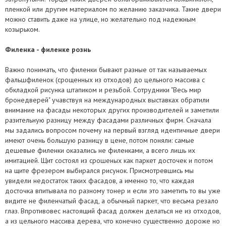
бронедвери, изготовленные ТМ «Весь мир бронедверей»,
например: Автолюкс, САТ и другими; так и нашими силами. Доставка
пленкой или другим материалом по желанию заказчика. Такие двери
убедитесь в наличии следующего:
перевозчиком бронедвери в регионы Украины не входит в
можно ставить даже на улице, но желательно под надежным
стоимость наших входных дверей и оплачивается отдельно.
козырьком.
Договор на изготовление бронедвери с круглой мокрой печатью
компании «Весь мир бронедверей».
Филенка - филенке рознь
Паспорт на бронедвери, заполненный установщиками дверей и
заказчиком.
Важно понимать, что филенки бывают разные от так называемых
Маркировка продукции: фирменная бирка на коробке
фальшфиленок (срощенных из отходов) до цельного массива с
бронедвери.
обкладкой рисунка штапиком и резьбой. Сотрудники "Весь мир
Фирменный знак качества на наружном полотне бронедвери.
бронедверей" учавствуя на международных выставках обратили
внимание на фасады некоторых других производителей и заметили
разительную разницу между фасадами различных фирм. Сначала
мы задались вопросом почему на первый взгляд идентичные двери
имеют очень большую разницу в цене, потом поняли: cамые
дешевые филенки оказались не филенками, а всего лишь их
имитацией. Щит состоял из срошеных как паркет досточек и потом
на щите фрезером выбирался рисунок. Присмотревшись мы
увидели недостаток таких фасадов, а именно то, что каждая
досточка впитывала по разному тонер и если это заметить то вы уже
видите не филенчатый фасад, а обычный паркет, что весьма резало
глаз. Впротивовес настоящий фасад должен делаться не из отходов,
а из цельного массива дерева, что конечно существенно дороже но