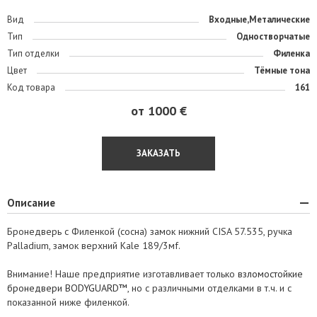
Вид
Входные,Металические
Тип
Одностворчатые
Тип отделки
Филенка
Цвет
Тёмные тона
Код товара
161
от 1000 €
ЗАКАЗАТЬ
Описание
Бронедверь с Филенкой (сосна) замок нижний CISA 57.535, ручка
Palladium, замок верхний Kale 189/3мf.
Внимание! Наше предприятие изготавливает только
взломостойкие
бронедвери BODYGUARD™
, но с различными отделками в т.ч. и с
показанной ниже филенкой.