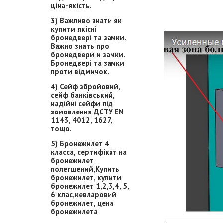
ціна-якість.
3) Важливо знати як
купити якісні
бронедвері та замки.
Важно знать про
бронедвери и замки.
Бронедвері та замки
проти відмичок.
4) Сейф збройовий,
сейф банківський,
надійні сейфи під
замовлення ДСТУ EN
1143, 4012, 1627,
тощо.
5) Бронежилет 4
класса, сертифікат на
бронежилет
полегшений,Купить
бронежилет, купити
бронежилет 1,2,3,4, 5,
6 клас,кевларовий
бронежилет, цена
бронежилета