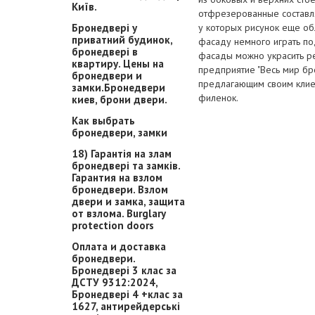
Київ.
отфрезерованные составля
Бронедвері у
у которых рисунок еще об
приватний будинок,
фасаду немного играть по
бронедвері в
фасады можно украсить р
квартиру. Цены на
предприятие "Весь мир б
бронедвери и
предлагающим своим клие
замки.Бронедвери
филенок.
киев, брони двери.
Как выбрать
бронедвери, замки
18) Гарантія на злам
бронедвері та замків.
Гарантия на взлом
бронедвери. Взлом
двери и замка, защита
от взлома. Burglary
protection doors
Оплата и доставка
бронедвери.
Бронедвері 3 клас за
ДСТУ 9312:2024,
Бронедвері 4 +клас за
1627, антирейдерські