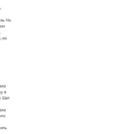
ь
ль. На
зом
,
, но
ала
цу в
. Щит
ала
что
оять