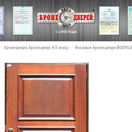
С 1998 ГОДА
Бронедвери, бронедвері 4,5 класу.
Входные бронедвери BODYG