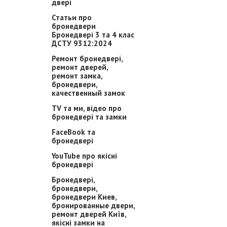
двері
Статьи про
бронедвери
Бронедвері 3 та 4 клас
ДСТУ 9312:2024
Ремонт бронедвері,
ремонт дверей,
ремонт замка,
бронедвери,
качественный замок
TV та ми, відео про
бронедвері та замки
FaceBook та
бронедвері
YouTube про якісні
бронедвері
Бронедвері,
бронедвери,
бронедвери Киев,
бронированные двери,
ремонт дверей Київ,
якісні замки на