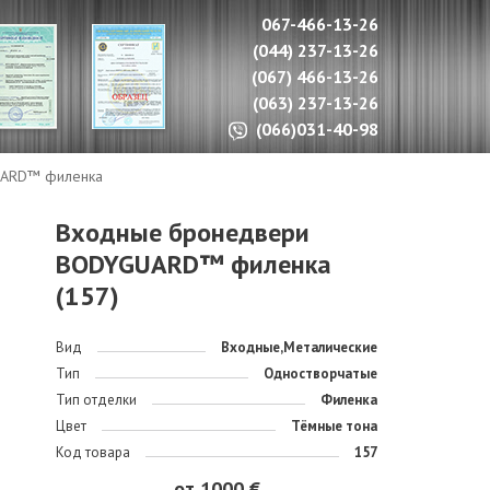
067-466-13-26
(044) 237-13-26
(067) 466-13-26
(063) 237-13-26
(066)031-40-98
UARD™ филенка
Входные бронедвери
BODYGUARD™ филенка
(157)
Вид
Входные,Металические
Тип
Одностворчатые
Тип отделки
Филенка
Цвет
Тёмные тона
Код товара
157
от 1000 €