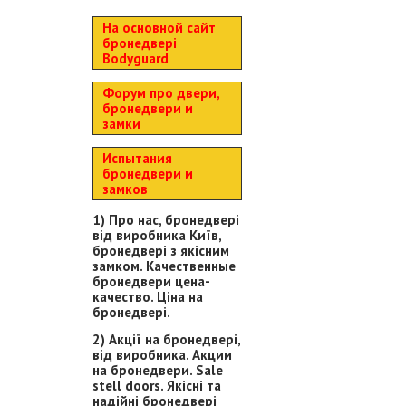
На основной сайт
бронедвері
Bodyguard
Форум про двери,
бронедвери и
замки
Испытания
бронедвери и
замков
1) Про нас, бронедвері
від виробника Київ,
бронедвері з якісним
замком. Качественные
бронедвери цена-
качество. Ціна на
бронедвері.
2) Акції на бронедвері,
від виробника. Акции
на бронедвери. Sale
stell doors. Якісні та
надійні бронедвері