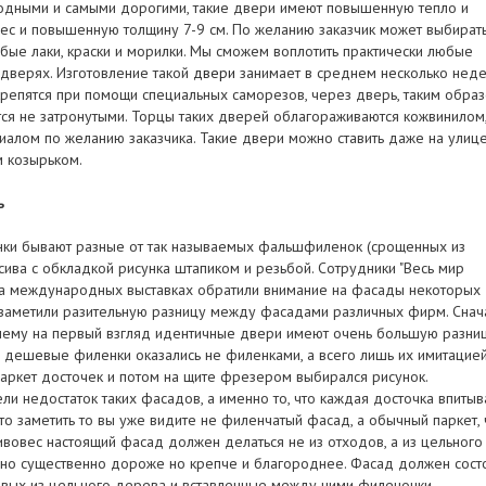
одными и самыми дорогими, такие двери имеют повышенную тепло и
ес и повышенную толщину 7-9 см. По желанию заказчик может выбират
юбые лаки, краски и морилки. Мы сможем воплотить практически любые
 дверях. Изготовление такой
двери
занимает в среднем несколько неде
репятся при помощи специальных саморезов, через дверь, таким обра
тся не затронутыми. Торцы таких дверей облагораживаются кожвинилом
иалом по желанию заказчика. Такие двери можно ставить даже на улице
 козырьком.
ь
енки бывают разные от так называемых фальшфиленок (срощенных из
сива с обкладкой рисунка штапиком и резьбой. Сотрудники "Весь мир
на международных выставках обратили внимание на фасады некоторых
 заметили разительную разницу между фасадами различных фирм. Снач
чему на первый взгляд идентичные двери имеют очень большую разни
е дешевые филенки оказались не филенками, а всего лишь их имитацией
паркет досточек и потом на щите фрезером выбирался рисунок.
и недостаток таких фасадов, а именно то, что каждая досточка впитыв
то заметить то вы уже видите не филенчатый фасад, а обычный паркет, 
тивовес настоящий фасад должен делаться не из отходов, а из цельного
чно существенно дороже но крепче и благороднее. Фасад должен сост
евых из цельного дерева и вставленные между ними филеночки-