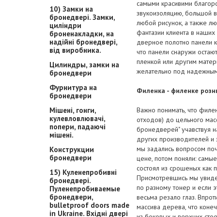
самыми красивими благор
10) Замки на
звукоизоляцию, большой в
бронедвері. Замки,
любой рисунок, а также л
циліндри
фантазии клиента в наших
броненакладки, на
надійні бронедвері,
дверное полотно панели к
від виробника.
что панели снаружи остаю
пленкой или другим матер
Цилиндры, замки на
желательно под надежным
бронедвери
Фурнитура на
Филенка - филенке розн
бронедвери
Мішені, гонги,
Важно понимать, что фил
кулевловлювачі,
отходов) до цельного мас
попери, падаючі
бронедверей" учавствуя 
мішені.
других производителей и
мы задались вопросом по
Конструкции
бронедвери
цене, потом поняли: cамы
состоял из срошеных как 
15) Куленепробивні
Присмотревшись мы увидел
бронедвері.
по разному тонер и если э
Пуленепробиваемые
бронедвери,
весьма резало глаз. Впро
bulletproof doors made
массива дерева, что коне
in Ukraine. Вхідні двері
из боковых и верхних сто