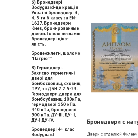
6) Бронедвері
Bodyguard-це кращі в
Україні бронедвері 3,
4, 5 та 6 класу за EN-
1627. Бронедвери
Киев, бронированные
двери.Топові незламні
бронедвері ціна-
якість.
Бронежилети, шоломи
"Патріот"
8) Гермодвері.
Захисно-герметичні
двері для
бомбосховищ, сховищ,
ПРУ, за ДБН 2.2.5-23.
Гермодвери.двери для
бомбоубежищ 100кПа,
гермодвері 150 кПа.
440 кПа, бронедвері
900 кПа. ДУ-ІІІ, ДУ-ІІ,
ДУ-І,ДУ-ІV,
Бронедвери с на
Бронедвері 4+ клас
Двери с отделкой Филенча
Bodyguard