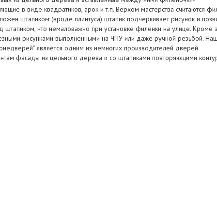
ющие в виде квадратиков, арок и т.п. Верхом мастерства считаются фи
ложен штапиком (вроде плинтуса) штапик подчеркивает рисунок и позв
д штапиком, что немаловажно при установке филенки на улице. Кроме 
езными рисунками выполненными на ЧПУ или даже ручной резьбой. На
ронедверей" является одним из немногих производителей дверей
нтам фасады из цельного дерева и со штапиками повторяющими конту