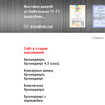
Выставка дверей
ул Глубочицкая 73-77,
подробнее...
dveri@ukr.net
Главная
Сайт в стадии
наполнения!
Бронедвери,
бронедвері 4,5 класу.
Бункерные двери,
бронедвери,
бронедвері
Банковские
бронедвери
Бронедвері з
нержавійки