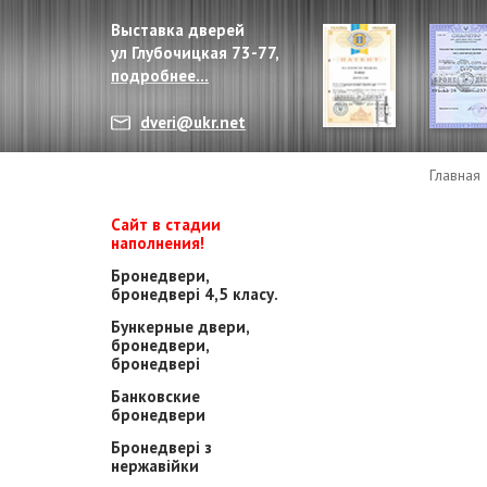
Выставка дверей
ул Глубочицкая 73-77,
подробнее...
dveri@ukr.net
Главная
Сайт в стадии
наполнения!
Бронедвери,
бронедвері 4,5 класу.
Бункерные двери,
бронедвери,
бронедвері
Банковские
бронедвери
Бронедвері з
нержавійки