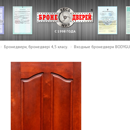
С 1998 ГОДА
Бронедвери, бронедвері 4,5 класу.
Входные бронедвери BODYG