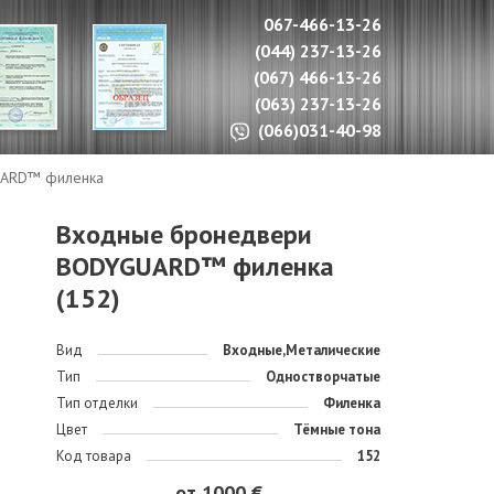
067-466-13-26
(044) 237-13-26
(067) 466-13-26
(063) 237-13-26
(066)031-40-98
UARD™ филенка
Входные бронедвери
BODYGUARD™ филенка
(152)
Вид
Входные,Металические
Тип
Одностворчатые
Тип отделки
Филенка
Цвет
Тёмные тона
Код товара
152
от 1000 €