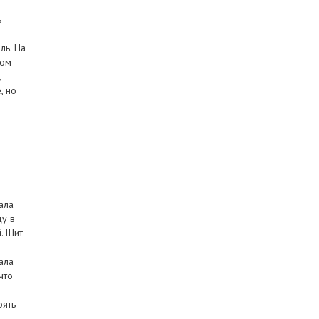
ь
ль. На
зом
,
, но
ала
цу в
. Щит
ала
что
оять