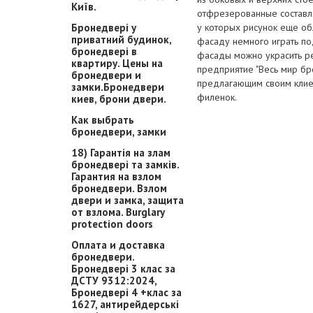
Київ.
отфрезерованные составля
Бронедвері у
у которых рисунок еще об
приватний будинок,
фасаду немного играть по
бронедвері в
фасады можно украсить р
квартиру. Цены на
предприятие "Весь мир б
бронедвери и
предлагающим своим клие
замки.Бронедвери
филенок.
киев, брони двери.
Как выбрать
бронедвери, замки
18) Гарантія на злам
бронедвері та замків.
Гарантия на взлом
бронедвери. Взлом
двери и замка, защита
от взлома. Burglary
protection doors
Оплата и доставка
бронедвери.
Бронедвері 3 клас за
ДСТУ 9312:2024,
Бронедвері 4 +клас за
1627, антирейдерські