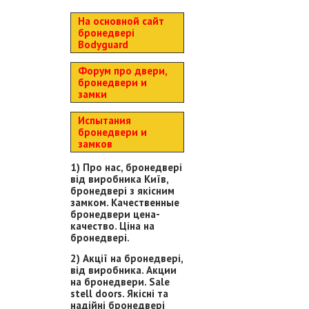
На основной сайт
бронедвері
Bodyguard
Форум про двери,
бронедвери и
замки
Испытания
бронедвери и
замков
1) Про нас, бронедвері
від виробника Київ,
бронедвері з якісним
замком. Качественные
бронедвери цена-
качество. Ціна на
бронедвері.
2) Акції на бронедвері,
від виробника. Акции
на бронедвери. Sale
stell doors. Якісні та
надійні бронедвері