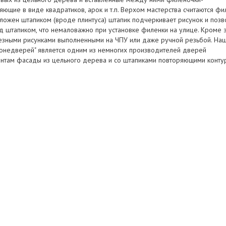
ющие в виде квадратиков, арок и т.п. Верхом мастерства считаются фи
ложен штапиком (вроде плинтуса) штапик подчеркивает рисунок и позв
д штапиком, что немаловажно при установке филенки на улице. Кроме 
езными рисунками выполненными на ЧПУ или даже ручной резьбой. На
ронедверей" является одним из немногих производителей дверей
нтам фасады из цельного дерева и со штапиками повторяющими конту