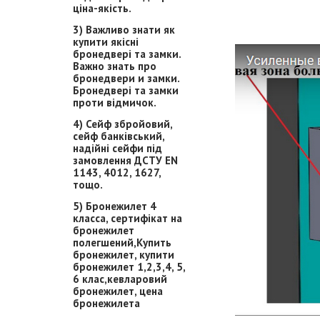
ціна-якість.
3) Важливо знати як
купити якісні
бронедвері та замки.
Важно знать про
бронедвери и замки.
Бронедвері та замки
проти відмичок.
4) Сейф збройовий,
сейф банківський,
надійні сейфи під
замовлення ДСТУ EN
1143, 4012, 1627,
тощо.
5) Бронежилет 4
класса, сертифікат на
бронежилет
полегшений,Купить
бронежилет, купити
бронежилет 1,2,3,4, 5,
6 клас,кевларовий
бронежилет, цена
бронежилета