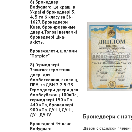
6) Бронедвері
Bodyguard-це кращі в
Україні бронедвері 3,
4, 5 та 6 класу за EN-
1627. Бронедвери
Киев, бронированные
двери.Топові незламні
бронедвері ціна-
якість.
Бронежилети, шоломи
"Патріот"
8) Гермодвері.
Захисно-герметичні
двері для
бомбосховищ, сховищ,
ПРУ, за ДБН 2.2.5-23.
Гермодвери.двери для
бомбоубежищ 100кПа,
гермодвері 150 кПа.
440 кПа, бронедвері
900 кПа. ДУ-ІІІ, ДУ-ІІ,
ДУ-І,ДУ-ІV,
Бронедвери с на
Бронедвері 4+ клас
Двери с отделкой Филенча
Bodyguard