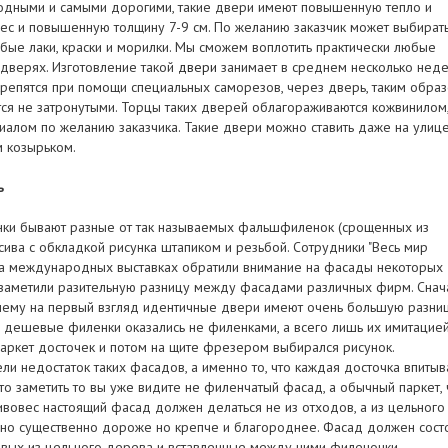
одными и самыми дорогими, такие двери имеют повышенную тепло и
ес и повышенную толщину 7-9 см. По желанию заказчик может выбират
юбые лаки, краски и морилки. Мы сможем воплотить практически любые
 дверях. Изготовление такой
двери
занимает в среднем несколько неде
репятся при помощи специальных саморезов, через дверь, таким обра
тся не затронутыми. Торцы таких дверей облагораживаются кожвинилом
иалом по желанию заказчика. Такие двери можно ставить даже на улице
 козырьком.
ь
енки бывают разные от так называемых фальшфиленок (срощенных из
сива с обкладкой рисунка штапиком и резьбой. Сотрудники "Весь мир
на международных выставках обратили внимание на фасады некоторых
 заметили разительную разницу между фасадами различных фирм. Снач
чему на первый взгляд идентичные двери имеют очень большую разни
е дешевые филенки оказались не филенками, а всего лишь их имитацией
паркет досточек и потом на щите фрезером выбирался рисунок.
и недостаток таких фасадов, а именно то, что каждая досточка впитыв
то заметить то вы уже видите не филенчатый фасад, а обычный паркет, 
тивовес настоящий фасад должен делаться не из отходов, а из цельного
чно существенно дороже но крепче и благороднее. Фасад должен сост
евых из цельного дерева и вставленные между ними филеночки-