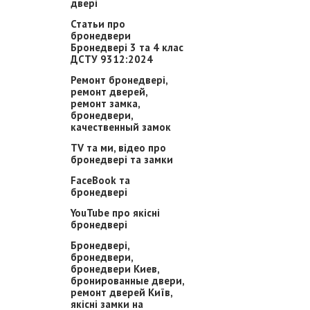
двері
Статьи про
бронедвери
Бронедвері 3 та 4 клас
ДСТУ 9312:2024
Ремонт бронедвері,
ремонт дверей,
ремонт замка,
бронедвери,
качественный замок
TV та ми, відео про
бронедвері та замки
FaceBook та
бронедвері
YouTube про якісні
бронедвері
Бронедвері,
бронедвери,
бронедвери Киев,
бронированные двери,
ремонт дверей Київ,
якісні замки на