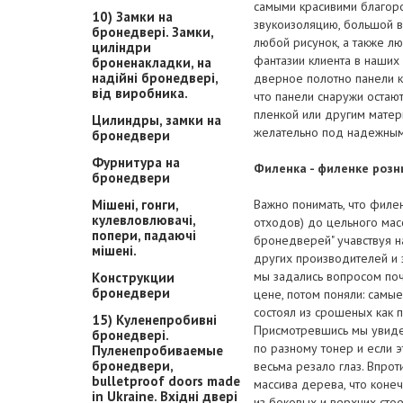
самыми красивими благор
10) Замки на
звукоизоляцию, большой в
бронедвері. Замки,
любой рисунок, а также л
циліндри
фантазии клиента в наших
броненакладки, на
надійні бронедвері,
дверное полотно панели к
від виробника.
что панели снаружи остаю
пленкой или другим матер
Цилиндры, замки на
желательно под надежным
бронедвери
Фурнитура на
Филенка - филенке розн
бронедвери
Мішені, гонги,
Важно понимать, что фил
кулевловлювачі,
отходов) до цельного мас
попери, падаючі
бронедверей" учавствуя 
мішені.
других производителей и
мы задались вопросом по
Конструкции
бронедвери
цене, потом поняли: cамы
состоял из срошеных как 
15) Куленепробивні
Присмотревшись мы увидел
бронедвері.
по разному тонер и если э
Пуленепробиваемые
бронедвери,
весьма резало глаз. Впро
bulletproof doors made
массива дерева, что коне
in Ukraine. Вхідні двері
из боковых и верхних сто