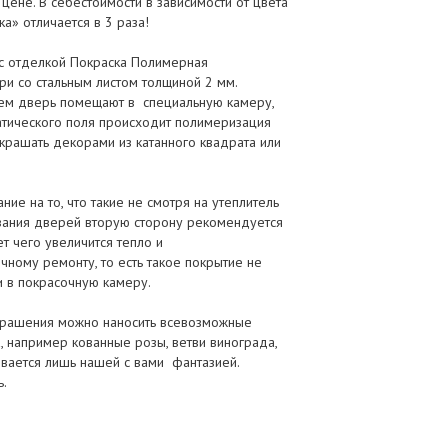
 цене. В себестоимости в зависимости от цвета
а» отличается в 3 раза!
 с отделкой Покраска Полимерная
 со стальным листом толщиной 2 мм.
атем дверь помещают в специальную камеру,
атического поля происходит полимеризация
рашать декорами из катанного квадрата или
е на то, что такие не смотря на утеплитель
зания дверей вторую сторону рекомендуется
т чего увеличится тепло и
чному ремонту, то есть такое покрытие не
и в покрасочную камеру.
украшения можно наносить всевозможные
, например кованные розы, ветви винограда,
чивается лишь нашей с вами фантазией.
.