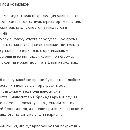
о под козырьком.
омендуют такую покраску для улицы т.к. она
недвери наносится пульверизатором на сталь
арительно шпаклюется, зачищается и
й на
ковую краску, спустя определенное время
высыхания такой краски занимает несколько
олучается поверхность с оригинальным
состоящий из пятнышек хаотичной формы,
 покрытия может достигать 1 или нескольких
баночку такой же краски буквально в любом
есто или полностью перекрасить всю
чуть хуже – ведь она наносится в
ится и наносится на бронедверь и в случае
ти ее на покраску, а по деньгам эта вся
сей бронедвери, да и еще при этом вы можете
гляд это не самый лучший вариант.
ики пишут, что суперпорошковое покрытие –