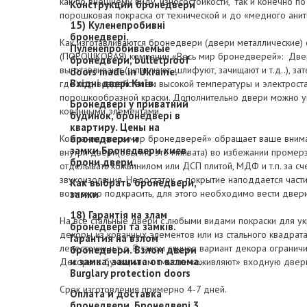
как по внешнему виду, износостойкости, так и конечно по
Конструкции бронедвери
порошковая покраска от технической и до «медного анитк
15) Куленепробивні
бронедвері.
Как изготавливаются бронедвери (двери металлические)
Пуленепробиваемые
(ПОРОШКОВАЯ) компании «Весь мир бронедверей»: Двери
бронедвери, bulletproof
выготавливают (шпаклюют, шлифуют, зачищают и т.д..), з
doors made in Ukraine.
Вхідні двері Київ.
где под воздействием высокой температуры и электрост
порошкообразной краски. Дополнительно двери можно ук
Бронедвері у приватний
кованными элементами.
будинок, бронедвері в
квартиру. Цены на
Компания «весь мир бронедверей» обращает ваше внимани
бронедвери и
замки.Бронедвери киев,
внутри двери(обычно это минвата) во избежании промер
брони двери.
отделывать кожвинилом или ДСП плитой, МДФ и т.п. за сче
звукоизоляция. Недостаток – покрытие наподдается части
Как выбрать бронедвери,
возможно подкрасить, для этого необходимо вести двер
замки
18) Гарантія на злам
На все стальные двери с любыми видами покраски для 
бронедвері та замків.
декоры из кованных элементов или из стального квадрата
Гарантия на взлом
лепесточки и т.д. В таком случае вариант декора ограни
бронедвери. Взлом двери
и замка, защита от взлома.
Декоры в буквальном смысле «оживляют» входную дверь
Burglary protection doors
Срок изготовления примерно 4-7 дней.
Оплата и доставка
бронедвери. Бронедвері 3