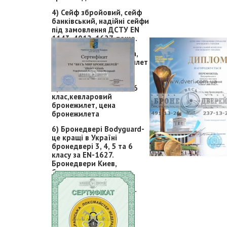
4) Сейф збройовий, сейф
банківський, надійні сейфи
під замовлення ДСТУ EN
1143, 4012, 1627, тощо.
5) Бронежилет 4 класса,
сертифікат на бронежилет
полегшений,Купить
бронежилет, купити
бронежилет 1,2,3,4, 5, 6
клас,кевларовий
бронежилет, цена
бронежилета
6) Бронедвері Bodyguard-
це кращі в Україні
бронедвері 3, 4, 5 та 6
класу за EN-1627.
Бронедвери Киев,
бронированные
двери.Топові незламні
бронедвері ціна-якість.
Бронежилети, шоломи
"Патріот"