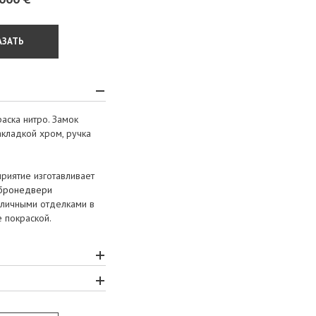
АЗАТЬ
аска нитро. Замок
кладкой хром, ручка
риятие изготавливает
 бронедвери
азличными отделками в
е покраской.
дверей» производит и
 и монтаж
нственное в Украине,
 по всей территории