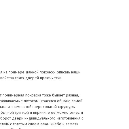
я на примере данной покраски описать наши
войства таких дверей практически
т полимерная покраска тоже бывает разная,
отавливаемые потоком красятся обычно самой
ака и знаменитой шероховатой структуры.
 обычной тряпкой и впринипе ее можно отнести
оборот двери индивидуального изготовления с
лать с толстым слоем лака- «небо и земля»