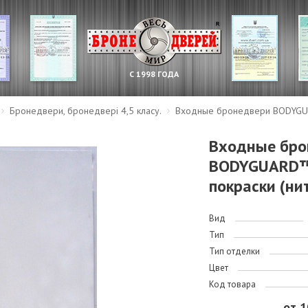
С 1998 ГОДА
Бронедвери, бронедвері 4,5 класу.
Входные бронедвери BODYGUA
Входные бро
BODYGUARD™
покраски (ни
Вид
Тип
Тип отделки
Цвет
Код товара
от 1