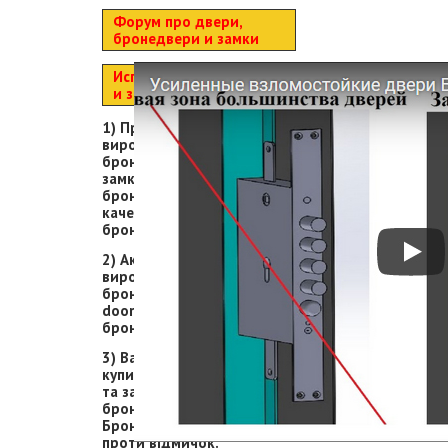
Форум про двери,
бронедвери и замки
Испытания бронедвери
и замков
1) Про нас, бронедвері від
виробника Київ,
бронедвері з якісним
замком. Качественные
бронедвери цена-
качество. Ціна на
бронедвері.
2) Акції на бронедвері, від
виробника. Акции на
бронедвери. Sale stell
doors. Якісні та надійні
бронедвері ціна-якість.
3) Важливо знати як
купити якісні бронедвері
та замки. Важно знать про
бронедвери и замки.
Бронедвері та замки
проти відмичок.