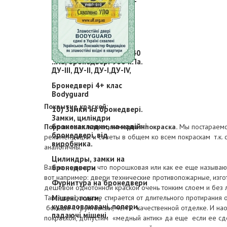
8) Гермодвері. Захисно-
герметичні двері для
бомбосховищ, сховищ,
ПРУ, за ДБН 2.2.5-23.
Гермодвери.двери для
бомбоубежищ 100кПа,
гермодвері 150 кПа. 440
кПа, бронедвері 900 кПа.
ДУ-ІІІ, ДУ-ІІ, ДУ-І,ДУ-ІV,
Бронедвері 4+ клас
Bodyguard
Покрытие краской:
10) Замки на бронедвері.
Замки, циліндри
броненакладки, на надійні
Порошковая или полимерная покраска.
Мы постараемс
бронедвері, від
рекомендации и советы в общем ко всем покраскам т.к. с
виробника.
аналогичны.
Цилиндры, замки на
Важно понимать, что порошковая или как ее еще называю
бронедвери
вот например: двери технические противопожарные, изг
Фурнитура на бронедвери
дешевой однотонной краской очень тонким слоем и без л
Такая краска даже стирается от длительного протирания
Мішені, гонги,
кулевловлювачі, попери,
больше к грунтовкам, чем к качественной отделке. И на
падаючі мішені.
покраской, допустим «медный антик» да еще если ее сде