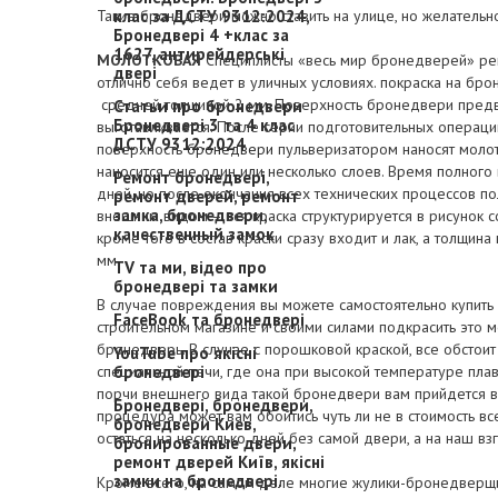
Такие бронедвери можно ставить на улице, но желательн
клас за ДСТУ 9312:2024,
Бронедвері 4 +клас за
1627, антирейдерські
МОЛОТКОВАЯ
Специплисты «весь мир бронедверей» рек
двері
отлично себя ведет в уличных условиях. покраска на бро
средней толщиной 2 мм. Поверхность бронедвери предв
Статьи про бронедвери
Бронедвері 3 та 4 клас
выготавливается. После серии подготовительных операци
ДСТУ 9312:2024
поверхность
бронедвери
пульверизатором наносят молот
наносится еще один или несколько слоев. Время полного 
Ремонт бронедвері,
дней, но после окончания всех технических процессов п
ремонт дверей, ремонт
замка, бронедвери,
внешним видом – вся краска структурируется в рисунок 
качественный замок
кроме того в состав краски сразу входит и лак, а толщина
мм.
TV та ми, відео про
бронедвері та замки
В случае повреждения вы можете самостоятельно купить 
FaceBook та бронедвері
строительном магазине и своими силами подкрасить это м
бронедверь. В случае с порошковой краской, все обстоит 
YouTube про якісні
специальной печи, где она при высокой температуре плав
бронедвері
порчи внешнего вида такой бронедвери вам прийдется вес
Бронедвері, бронедвери,
процедура может вам обойтись чуть ли не в стоимость в
бронедвери Киев,
остаться на несколько дней без самой двери, а на наш вз
бронированные двери,
ремонт дверей Київ, якісні
замки на бронедвері.
Кроме всего, на самом деле многие жулики-бронедверщ