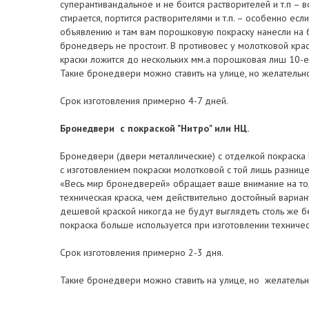
суперантивандальное и не боится растворителей и т.п – в
стирается, портится растворителями и т.п. – особенно ес
объявлению и там вам порошковую покраску нанесли на 
бронедверь не простоит. В противовес у молотковой краск
краски ложится до нескольких мм.а порошковая лиш 10-е
Такие бронедвери можно ставить на улице, но желатель
Срок изготовления примерно 4-7 дней.
Бронедвери с покраской "Нитро" или НЦ.
Бронедвери (двери металлические) с отделкой покраска
с изготовлением покраски молотковой с той лишь разницей
«Весь мир бронедверей» обращает ваше внимание на то,
техническая краска, чем действительно достойный вариа
дешевой краской никогда не будут выглядеть столь же б
покраска больше используется при изготовлении техниче
Срок изготовления примерно 2-3 дня.
Такие бронедвери можно ставить на улице, но желатель