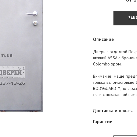
ЗАК
Описание
Дверь с отделкой Покр
нижний ASSA с бронена
Colombo хром.
Внимание! Наше предп
только
взломостойкие
BODYGUARD™
, но с р
т.ч. и с показанной ниж
Доставка и оплата
Гарантии
ООО «Весь мир броне
осуществляет доставку
Наше предприятие еди
бронированных дверей