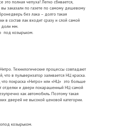
се это полная чепуха! Легко сбивается,
ли вы заказали по газете по самому дешевому
бронедверь без лака – долго такая
и в состав лак входит сразу и слой самой
 доли мм.
но под козырьком.
 Нитро. Технилогические процессы совпадают
, что в пульверизатор заливается НЦ краска.
 что покраска «Нитро» или «НЦ» это больше
нт отделки и двери покарашенный НЦ-самой
езупречно как автомобиль. Поэтому такая
ских дверей не высокой ценовой категории.
нопод козырьком.