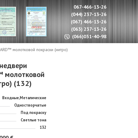
067-466-13-26
(044) 237-13-26
(067) 466-13-26
(063) 237-13-26
(066)031-40-98
RD™ молотковой покраски (нитро)
недвери
 молотковой
тро) (132)
Входные,Металические
Одностворчатые
Под покраску
Светлые тона
132
000 €