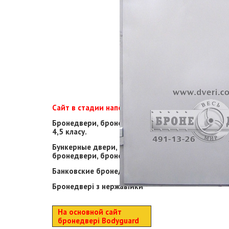
Сайт в стадии наполнения!
Бронедвери, бронедвері
4,5 класу.
Бункерные двери,
бронедвери, бронедвері
Банковские бронедвери
Бронедвері з нержавійки
На основной сайт
бронедвері Bodyguard