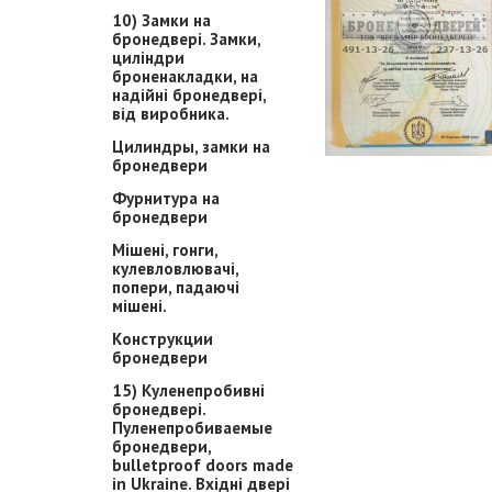
10) Замки на
бронедвері. Замки,
циліндри
броненакладки, на
надійні бронедвері,
від виробника.
Цилиндры, замки на
бронедвери
Фурнитура на
бронедвери
Мішені, гонги,
кулевловлювачі,
попери, падаючі
мішені.
Конструкции
бронедвери
15) Куленепробивні
бронедвері.
Пуленепробиваемые
бронедвери,
bulletproof doors made
in Ukraine. Вхідні двері