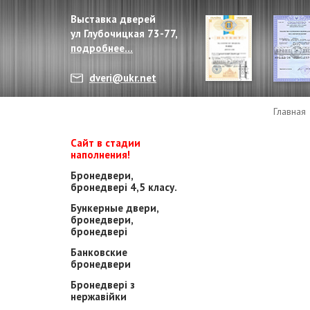
Выставка дверей
ул Глубочицкая 73-77,
подробнее...
dveri@ukr.net
Главная
Сайт в стадии
наполнения!
Бронедвери,
бронедвері 4,5 класу.
Бункерные двери,
бронедвери,
бронедвері
Банковские
бронедвери
Бронедвері з
нержавійки