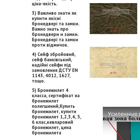
ціна-якість.
3) Важливо знати як
купити якісні
бронедвері та замки.
Важно знать про
бронедвери и замки.
Бронедвері та замки
проти відмичок.
4) Сейф збройовий,
сейф банківський,
надійні сейфи під
замовлення ДСТУ EN
1143, 4012, 1627,
тощо.
5) Бронежилет 4
класса, сертифікат на
бронежилет
полегшений,Купить
бронежилет, купити
бронежилет 1,2,3,4, 5,
6 клас,кевларовий
бронежилет, цена
бронежилета