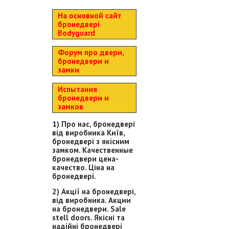
На основной сайт
бронедвері
Bodyguard
Форум про двери,
бронедвери и
замки
Испытания
бронедвери и
замков
1) Про нас, бронедвері
від виробника Київ,
бронедвері з якісним
замком. Качественные
бронедвери цена-
качество. Ціна на
бронедвері.
2) Акції на бронедвері,
від виробника. Акции
на бронедвери. Sale
stell doors. Якісні та
надійні бронедвері