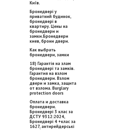
Київ.
Бронедвері у
приватний будинок,
бронедвері в
квартиру. Цены на
бронедвери и
замки.Бронедвери
киев, брони двери.
Как выбрать
бронедвери, замки
18) Гарантія на злам
бронедвері та замків.
Гарантия на взлом
бронедвери. Взлом
двери и замка, защита
от взлома. Burglary
protection doors
Оплата и доставка
бронедвери.
Бронедвері 3 клас за
ДСТУ 9312:2024,
Бронедвері 4 +клас за
1627, антирейдерські