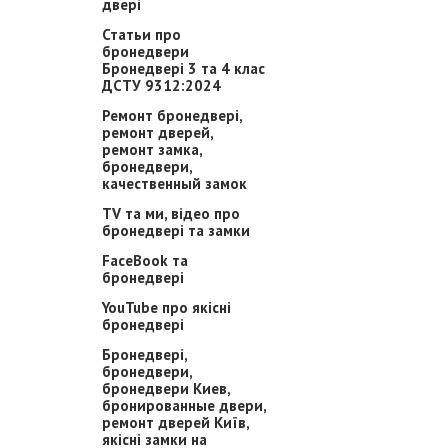
двері
Статьи про
бронедвери
Бронедвері 3 та 4 клас
ДСТУ 9312:2024
Ремонт бронедвері,
ремонт дверей,
ремонт замка,
бронедвери,
качественный замок
TV та ми, відео про
бронедвері та замки
FaceBook та
бронедвері
YouTube про якісні
бронедвері
Бронедвері,
бронедвери,
бронедвери Киев,
бронированные двери,
ремонт дверей Київ,
якісні замки на