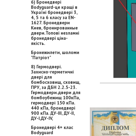
6) Бронедвері
Bodyguard-це кращі в
Україні бронедвері 3,
4, 5 та 6 класу за EN-
1627. Бронедвери
Киев, бронированные
двери.Топові незламні
бронедвері ціна-
якість.
Бронежилети, шоломи
"Патріот"
8) Гермодвері.
Захисно-герметичні
двері для
бомбосховищ, сховищ,
ПРУ, за ДБН 2.2.5-23.
Гермодвери.двери для
бомбоубежищ 100кПа,
гермодвері 150 кПа.
440 кПа, бронедвері
900 кПа. ДУ-ІІІ, ДУ-ІІ,
ДУ-І,ДУ-ІV,
Бронедвері 4+ клас
Bodyguard