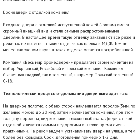
Бронедвери с отделкой кожвинил
Входные двери с отделкой исскуственной кожей (кожзам) имеют
скромный внешний вид и стали самыми распространенными
дверями. В настоящее время такую отделку заказывают все реже и
реже т.к. ее вытесняют такие отделки как пленка и МДФ. Тем не
менее как эконом вариант такая отделка остается востребованной.
Компания «Весь мир бронедверей» предлагает своим клиентам на
выбор Украинский, Российский и Польский кожвинил. Кожвинил
бывает как гладкий, так и тесненный, например Польский тесненный
0-18.
Технологически процесс отделывания двери выглядит так:
На дверное полотно, с обеих сторон наклеивается поролон(5мм, по
желанию можно до 20 мм), затем наклеивается кожвинил, при этом
толщину поролона, вид кожвинила можно выбирать. Двери с такой
отделкой являются самыми недорогими и в тоже время очень
практичными. Не рекомендуем устанавливать двери на улице, а тем
более без козырька. Срок изготовления примерно 1-2 дня.