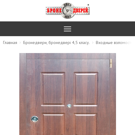
Главная
Бронедвери, бронедвері 4,5 класу.
Входные взломосто