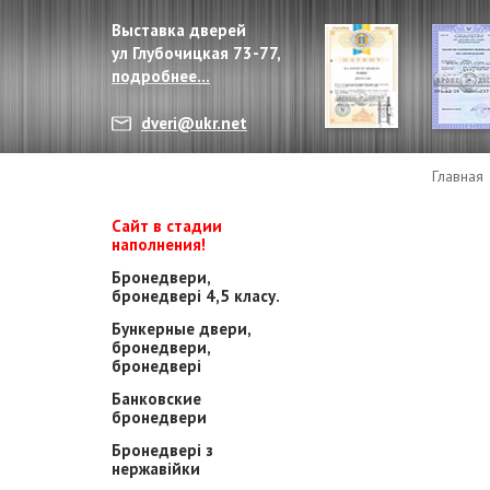
Выставка дверей
ул Глубочицкая 73-77,
подробнее...
dveri@ukr.net
Главная
Сайт в стадии
наполнения!
Бронедвери,
бронедвері 4,5 класу.
Бункерные двери,
бронедвери,
бронедвері
Банковские
бронедвери
Бронедвері з
нержавійки