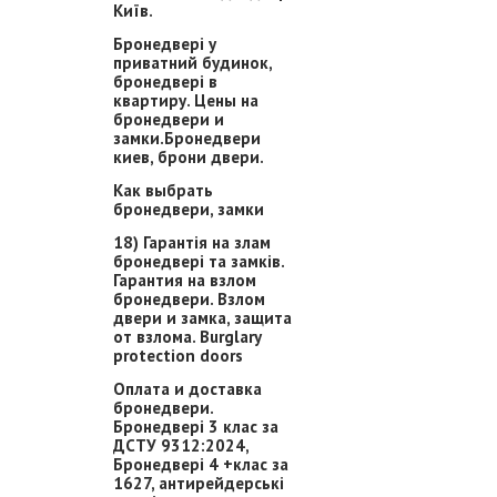
Київ.
Бронедвері у
приватний будинок,
бронедвері в
квартиру. Цены на
бронедвери и
замки.Бронедвери
киев, брони двери.
Как выбрать
бронедвери, замки
18) Гарантія на злам
бронедвері та замків.
Гарантия на взлом
бронедвери. Взлом
двери и замка, защита
от взлома. Burglary
protection doors
Оплата и доставка
бронедвери.
Бронедвері 3 клас за
ДСТУ 9312:2024,
Бронедвері 4 +клас за
1627, антирейдерські