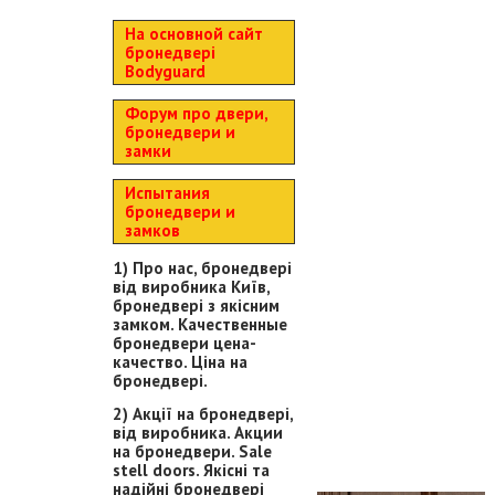
На основной сайт
бронедвері
Bodyguard
Форум про двери,
бронедвери и
замки
Испытания
бронедвери и
замков
1) Про нас, бронедвері
від виробника Київ,
бронедвері з якісним
замком. Качественные
бронедвери цена-
качество. Ціна на
бронедвері.
2) Акції на бронедвері,
від виробника. Акции
на бронедвери. Sale
stell doors. Якісні та
надійні бронедвері