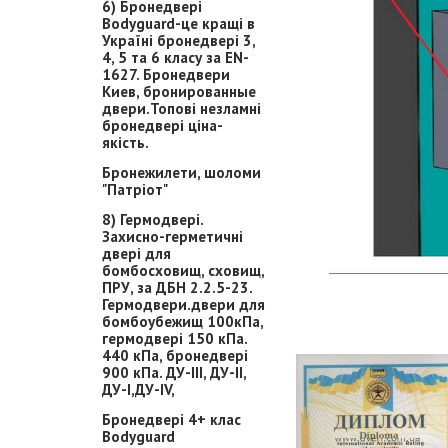
6) Бронедвері
Bodyguard-це кращі в
Україні бронедвері 3,
4, 5 та 6 класу за EN-
1627. Бронедвери
Киев, бронированные
двери.Топові незламні
бронедвері ціна-
якість.
Бронежилети, шоломи
"Патріот"
8) Гермодвері.
Захисно-герметичні
двері для
бомбосховищ, сховищ,
ПРУ, за ДБН 2.2.5-23.
Гермодвери.двери для
бомбоубежищ 100кПа,
гермодвері 150 кПа.
440 кПа, бронедвері
900 кПа. ДУ-ІІІ, ДУ-ІІ,
ДУ-І,ДУ-ІV,
Бронедвері 4+ клас
Bodyguard