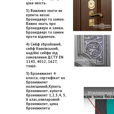
ціна-якість.
3) Важливо знати як
купити якісні
бронедвері та замки.
Важно знать про
бронедвери и замки.
Бронедвері та замки
проти відмичок.
4) Сейф збройовий,
сейф банківський,
надійні сейфи під
замовлення ДСТУ EN
1143, 4012, 1627,
тощо.
5) Бронежилет 4
класса, сертифікат на
бронежилет
полегшений,Купить
бронежилет, купити
бронежилет 1,2,3,4, 5,
6 клас,кевларовий
бронежилет, цена
бронежилета