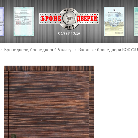
С 1998 ГОДА
Бронедвери, бронедвері 4,5 класу.
Входные бронедвери BODYGU