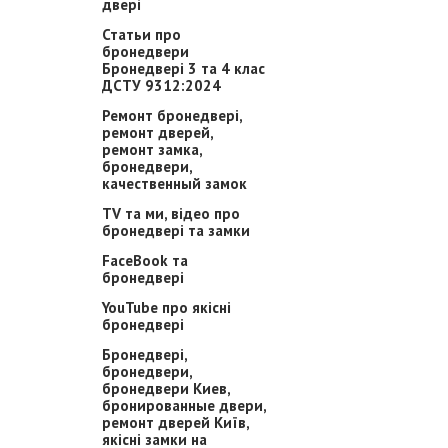
двері
Статьи про
бронедвери
Бронедвері 3 та 4 клас
ДСТУ 9312:2024
Ремонт бронедвері,
ремонт дверей,
ремонт замка,
бронедвери,
качественный замок
TV та ми, відео про
бронедвері та замки
FaceBook та
бронедвері
YouTube про якісні
бронедвері
Бронедвері,
бронедвери,
бронедвери Киев,
бронированные двери,
ремонт дверей Київ,
якісні замки на