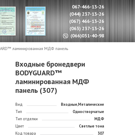
067-466-13-26
(044) 237-13-26
(067) 466-13-26
(063) 237-13-26
(066)031-40-98
ARD™ ламинированная МДФ панель
Входные бронедвери
BODYGUARD™
ламинированная МДФ
панель (307)
Вид
Входные,Металические
Тип
Одностворчатые
Тип отделки
МДФ
Цвет
Светлые тона
Код товара
307