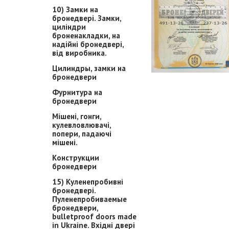
10) Замки на
бронедвері. Замки,
циліндри
броненакладки, на
надійні бронедвері,
від виробника.
Цилиндры, замки на
бронедвери
Фурнитура на
бронедвери
Мішені, гонги,
кулевловлювачі,
попери, падаючі
мішені.
Конструкции
бронедвери
15) Куленепробивні
бронедвері.
Пуленепробиваемые
бронедвери,
bulletproof doors made
in Ukraine. Вхідні двері