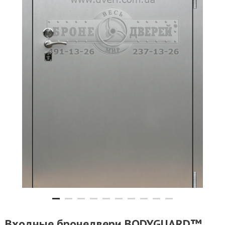
Входные бронедвери BODYGUARD™