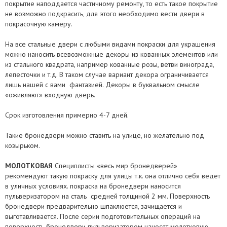
покрытие наподдается частичному ремонту, то есть такое покрытие
не возможно подкрасить, для этого необходимо вести двери в
покрасочную камеру.
На все стальные двери с любыми видами покраски для украшения
можно наносить всевозможные декоры из кованных элементов или
из стального квадрата, например кованные розы, ветви винограда,
лепесточки и т.д. В таком случае вариант декора ограничивается
лишь нашей с вами фантазией. Декоры в буквальном смысле
«оживляют» входную дверь.
Срок изготовления примерно 4-7 дней.
Такие бронедвери можно ставить на улице, но желательно под
козырьком.
МОЛОТКОВАЯ
Специплисты «весь мир бронедверей»
рекомендуют такую покраску для улицы т.к. она отлично себя ведет
в уличных условиях. покраска на бронедвери наносится
пульверизатором на сталь средней толщиной 2 мм. Поверхность
бронедвери предварительно шпаклюется, зачищается и
выготавливается. После серии подготовительных операций на
поверхность
бронедвери
пульверизатором наносят молотковую