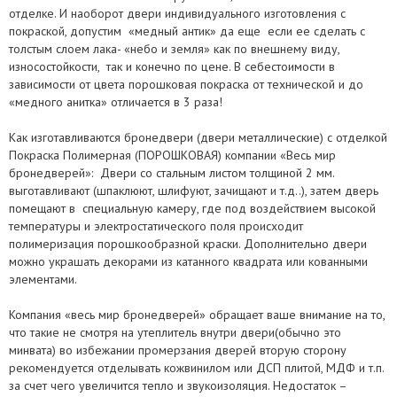
перевозчиком бронедвери в регионы Украины не входит в
отделке. И наоборот двери индивидуального изготовления с
стоимость наших входных дверей и оплачивается отдельно.
покраской, допустим «медный антик» да еще если ее сделать с
Договор на изготовление бронедвери с круглой мокрой печатью
толстым слоем лака- «небо и земля» как по внешнему виду,
компании «Весь мир бронедверей».
износостойкости, так и конечно по цене. В себестоимости в
Паспорт на бронедвери, заполненный установщиками дверей и
зависимости от цвета порошковая покраска от технической и до
заказчиком.
«медного анитка» отличается в 3 раза!
Маркировка продукции: фирменная бирка на коробке
бронедвери.
Как изготавливаются бронедвери (двери металлические) с отделкой
Фирменный знак качества на наружном полотне бронедвери.
Покраска Полимерная (ПОРОШКОВАЯ) компании «Весь мир
бронедверей»: Двери со стальным листом толщиной 2 мм.
выготавливают (шпаклюют, шлифуют, зачищают и т.д..), затем дверь
помещают в специальную камеру, где под воздействием высокой
температуры и электростатического поля происходит
полимеризация порошкообразной краски. Дополнительно двери
можно украшать декорами из катанного квадрата или кованными
элементами.
Компания «весь мир бронедверей» обращает ваше внимание на то,
что такие не смотря на утеплитель внутри двери(обычно это
минвата) во избежании промерзания дверей вторую сторону
рекомендуется отделывать кожвинилом или ДСП плитой, МДФ и т.п.
за счет чего увеличится тепло и звукоизоляция. Недостаток –