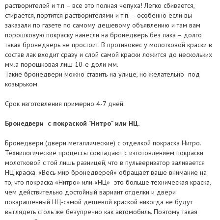
растворителей и т.п – все это полная чепуха! Легко сбивается,
стирается, портится растворителями и т.п. – особенно если вы
заказали по газете по самому дешевому объявлению и там вам
порошковую покраску нанесли на бронедверь без лака – долго
такая бронедверь не простоит. В противовес у молотковой краски в
состав лак входит сразу и слой самой краски ложится до нескольких
мм.а порошковая лиш 10-е доли мм.
Такие бронедвери можно ставить на улице, но желательно под
козырьком.
Срок изготовления примерно 4-7 дней.
Бронедвери с покраской "Нитро" или НЦ.
Бронедвери (двери металлические) с отделкой покраска Нитро.
Технилогические процессы совпадают с изготовлением покраски
молотковой с той лишь разницей, что в пульверизатор заливается
НЦ краска. «Весь мир бронедверей» обращает ваше внимание на
то, что покраска «Нитро» или «НЦ» это больше техническая краска,
чем действительно достойный вариант отделки и двери
покарашенный НЦ-самой дешевой краской никогда не будут
выглядеть столь же безупречно как автомобиль. Поэтому такая