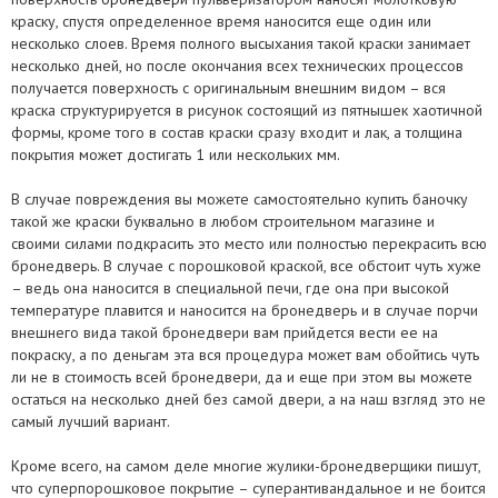
краску, спустя определенное время наносится еще один или
несколько слоев. Время полного высыхания такой краски занимает
несколько дней, но после окончания всех технических процессов
получается поверхность с оригинальным внешним видом – вся
краска структурируется в рисунок состоящий из пятнышек хаотичной
формы, кроме того в состав краски сразу входит и лак, а толщина
покрытия может достигать 1 или нескольких мм.
В случае повреждения вы можете самостоятельно купить баночку
такой же краски буквально в любом строительном магазине и
своими силами подкрасить это место или полностью перекрасить всю
бронедверь. В случае с порошковой краской, все обстоит чуть хуже
– ведь она наносится в специальной печи, где она при высокой
температуре плавится и наносится на бронедверь и в случае порчи
внешнего вида такой бронедвери вам прийдется вести ее на
покраску, а по деньгам эта вся процедура может вам обойтись чуть
ли не в стоимость всей бронедвери, да и еще при этом вы можете
остаться на несколько дней без самой двери, а на наш взгляд это не
самый лучший вариант.
Кроме всего, на самом деле многие жулики-бронедверщики пишут,
что суперпорошковое покрытие – суперантивандальное и не боится