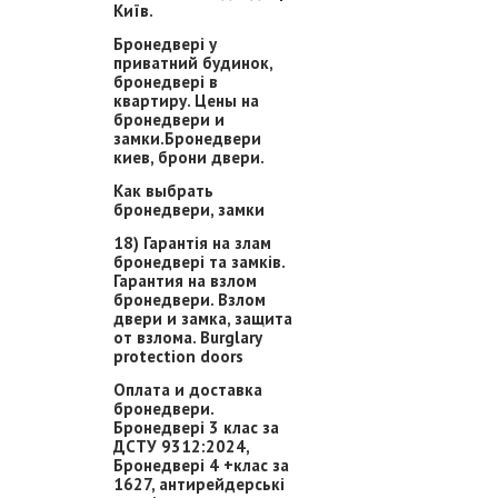
Київ.
Бронедвері у
приватний будинок,
бронедвері в
квартиру. Цены на
бронедвери и
замки.Бронедвери
киев, брони двери.
Как выбрать
бронедвери, замки
18) Гарантія на злам
бронедвері та замків.
Гарантия на взлом
бронедвери. Взлом
двери и замка, защита
от взлома. Burglary
protection doors
Оплата и доставка
бронедвери.
Бронедвері 3 клас за
ДСТУ 9312:2024,
Бронедвері 4 +клас за
1627, антирейдерські