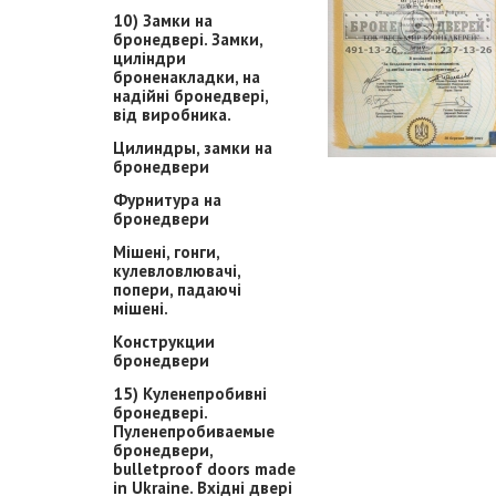
10) Замки на
бронедвері. Замки,
циліндри
броненакладки, на
надійні бронедвері,
від виробника.
Цилиндры, замки на
бронедвери
Фурнитура на
бронедвери
Мішені, гонги,
кулевловлювачі,
попери, падаючі
мішені.
Конструкции
бронедвери
15) Куленепробивні
бронедвері.
Пуленепробиваемые
бронедвери,
bulletproof doors made
in Ukraine. Вхідні двері