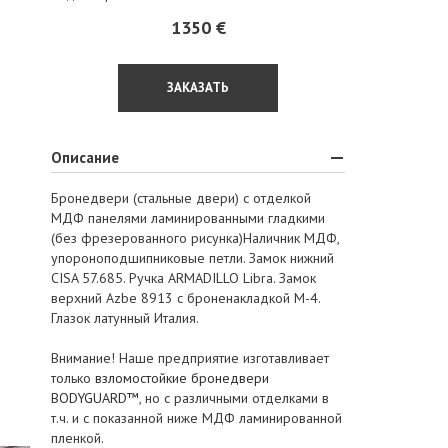
1350 €
ЗАКАЗАТЬ
Описание
Бронедвери (стальные двери) с отделкой
МДФ панелями ламинированными гладкими
(без фрезерованного рисунка)Наличник МДФ,
упороноподшипниковые петли. Замок нижний
CISA 57.685. Ручка ARMADILLO Libra. Замок
верхний Azbe 8913 c броненакладкой М-4.
Глазок латунный Италия.
Внимание! Наше предприятие изготавливает
только
взломостойкие бронедвери
BODYGUARD™
, но с различными отделками в
т.ч. и с показанной ниже МДФ ламинированной
пленкой.