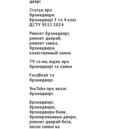
двері
Статьи про
бронедвери
Бронедвері 3 та 4 клас
ДСТУ 9312:2024
Ремонт бронедвері,
ремонт дверей,
ремонт замка,
бронедвери,
качественный замок
TV та ми, відео про
бронедвері та замки
FaceBook та
бронедвері
YouTube про якісні
бронедвері
Бронедвері,
бронедвери,
бронедвери Киев,
бронированные двери,
ремонт дверей Київ,
якісні замки на