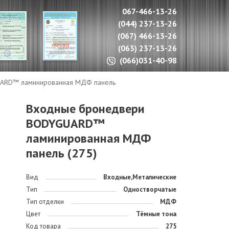
067-466-13-26
(044) 237-13-26
(067) 466-13-26
(063) 237-13-26
(066)031-40-98
ARD™ ламинированная МДФ панель
Входные бронедвери
BODYGUARD™
ламинированная МДФ
панель (275)
Вид
Входные,Металические
Тип
Одностворчатые
Тип отделки
МДФ
Цвет
Тёмные тона
Код товара
275