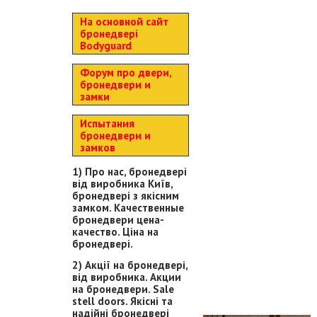
На основной сайт
бронедвері
Bodyguard
Форум про двери,
бронедвери и
замки
Испытания
бронедвери и
замков
1) Про нас, бронедвері
від виробника Київ,
бронедвері з якісним
замком. Качественные
бронедвери цена-
качество. Ціна на
бронедвері.
2) Акції на бронедвері,
від виробника. Акции
на бронедвери. Sale
stell doors. Якісні та
надійні бронедвері