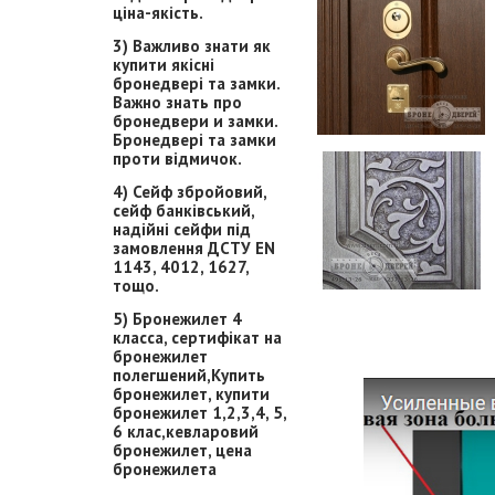
ціна-якість.
3) Важливо знати як
купити якісні
бронедвері та замки.
Важно знать про
бронедвери и замки.
Бронедвері та замки
проти відмичок.
4) Сейф збройовий,
сейф банківський,
надійні сейфи під
замовлення ДСТУ EN
1143, 4012, 1627,
тощо.
5) Бронежилет 4
класса, сертифікат на
бронежилет
полегшений,Купить
бронежилет, купити
бронежилет 1,2,3,4, 5,
6 клас,кевларовий
бронежилет, цена
бронежилета