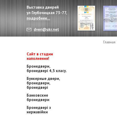
Выставка дверей
ул Глубочицкая 73-77,
подробнее...
dveri@ukr.net
Главная
Сайт в стадии
наполнения!
Бронедвери,
бронедвері 4,5 класу.
Бункерные двери,
бронедвери,
бронедвері
Банковские
бронедвери
Бронедвері з
нержавійки