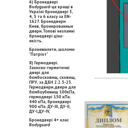
6) Бронедвері
Bodyguard-це кращі в
Україні бронедвері 3,
4, 5 та 6 класу за EN-
1627. Бронедвери
Киев, бронированные
двери.Топові незламні
бронедвері ціна-
якість.
Бронежилети, шоломи
"Патріот"
8) Гермодвері.
Захисно-герметичні
двері для
бомбосховищ, сховищ,
ПРУ, за ДБН 2.2.5-23.
Гермодвери.двери для
бомбоубежищ 100кПа,
гермодвері 150 кПа.
440 кПа, бронедвері
900 кПа. ДУ-ІІІ, ДУ-ІІ,
ДУ-І,ДУ-ІV,
Бронедвері 4+ клас
Bodyguard