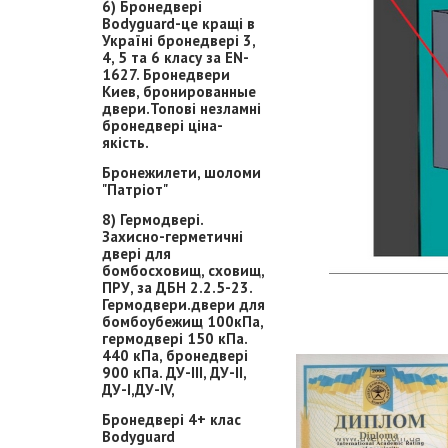
6) Бронедвері
Bodyguard-це кращі в
Україні бронедвері 3,
4, 5 та 6 класу за EN-
1627. Бронедвери
Киев, бронированные
двери.Топові незламні
бронедвері ціна-
якість.
Бронежилети, шоломи
"Патріот"
8) Гермодвері.
Захисно-герметичні
двері для
бомбосховищ, сховищ,
ПРУ, за ДБН 2.2.5-23.
Гермодвери.двери для
бомбоубежищ 100кПа,
гермодвері 150 кПа.
440 кПа, бронедвері
900 кПа. ДУ-ІІІ, ДУ-ІІ,
ДУ-І,ДУ-ІV,
Бронедвері 4+ клас
Bodyguard