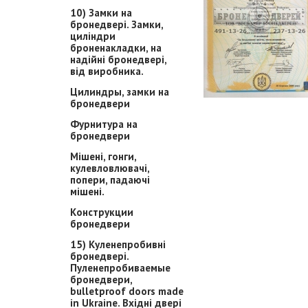
10) Замки на
бронедвері. Замки,
циліндри
броненакладки, на
надійні бронедвері,
від виробника.
Цилиндры, замки на
бронедвери
Фурнитура на
бронедвери
Мішені, гонги,
кулевловлювачі,
попери, падаючі
мішені.
Конструкции
бронедвери
15) Куленепробивні
бронедвері.
Пуленепробиваемые
бронедвери,
bulletproof doors made
in Ukraine. Вхідні двері