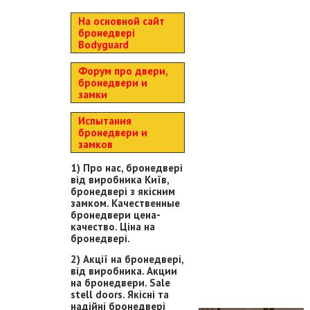
На основной сайт
бронедвері
Bodyguard
Форум про двери,
бронедвери и
замки
Испытания
бронедвери и
замков
1) Про нас, бронедвері
від виробника Київ,
бронедвері з якісним
замком. Качественные
бронедвери цена-
качество. Ціна на
бронедвері.
2) Акції на бронедвері,
від виробника. Акции
на бронедвери. Sale
stell doors. Якісні та
надійні бронедвері