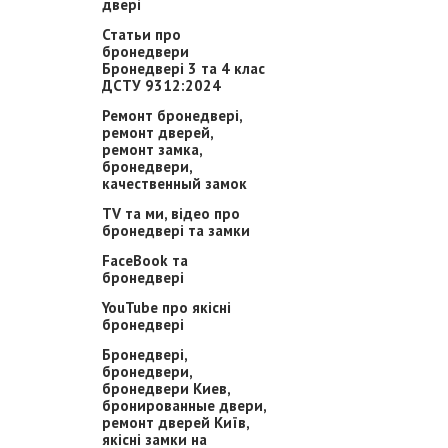
двері
Статьи про
бронедвери
Бронедвері 3 та 4 клас
ДСТУ 9312:2024
Ремонт бронедвері,
ремонт дверей,
ремонт замка,
бронедвери,
качественный замок
TV та ми, відео про
бронедвері та замки
FaceBook та
бронедвері
YouTube про якісні
бронедвері
Бронедвері,
бронедвери,
бронедвери Киев,
бронированные двери,
ремонт дверей Київ,
якісні замки на