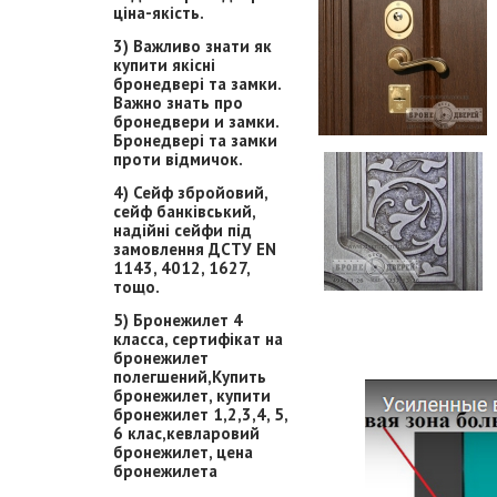
ціна-якість.
3) Важливо знати як
купити якісні
бронедвері та замки.
Важно знать про
бронедвери и замки.
Бронедвері та замки
проти відмичок.
4) Сейф збройовий,
сейф банківський,
надійні сейфи під
замовлення ДСТУ EN
1143, 4012, 1627,
тощо.
5) Бронежилет 4
класса, сертифікат на
бронежилет
полегшений,Купить
бронежилет, купити
бронежилет 1,2,3,4, 5,
6 клас,кевларовий
бронежилет, цена
бронежилета