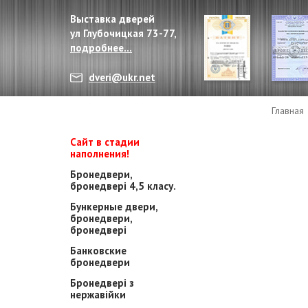
Выставка дверей
ул Глубочицкая 73-77,
подробнее...
dveri@ukr.net
Главная
Сайт в стадии
наполнения!
Бронедвери,
бронедвері 4,5 класу.
Бункерные двери,
бронедвери,
бронедвері
Банковские
бронедвери
Бронедвері з
нержавійки