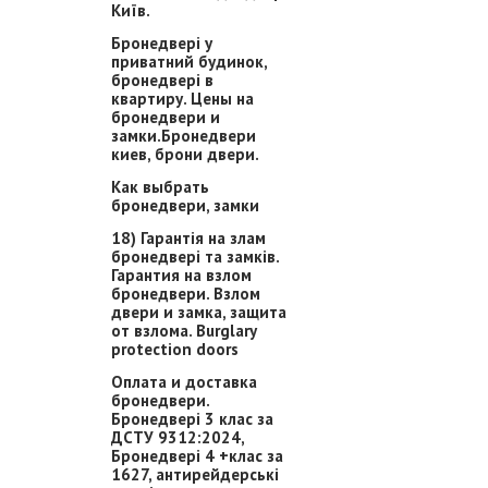
Київ.
Бронедвері у
приватний будинок,
бронедвері в
квартиру. Цены на
бронедвери и
замки.Бронедвери
киев, брони двери.
Как выбрать
бронедвери, замки
18) Гарантія на злам
бронедвері та замків.
Гарантия на взлом
бронедвери. Взлом
двери и замка, защита
от взлома. Burglary
protection doors
Оплата и доставка
бронедвери.
Бронедвері 3 клас за
ДСТУ 9312:2024,
Бронедвері 4 +клас за
1627, антирейдерські