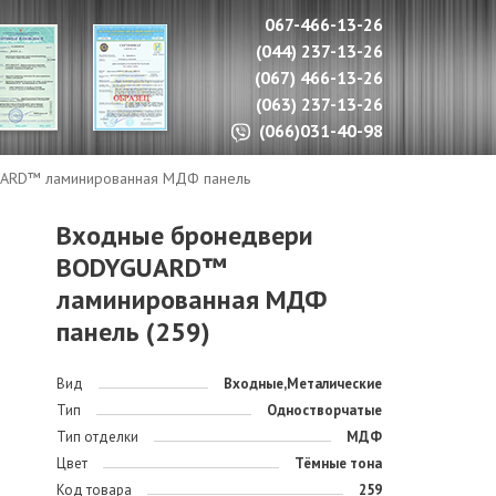
067-466-13-26
(044) 237-13-26
(067) 466-13-26
(063) 237-13-26
(066)031-40-98
ARD™ ламинированная МДФ панель
Входные бронедвери
BODYGUARD™
ламинированная МДФ
панель (259)
Вид
Входные,Металические
Тип
Одностворчатые
Тип отделки
МДФ
Цвет
Тёмные тона
Код товара
259