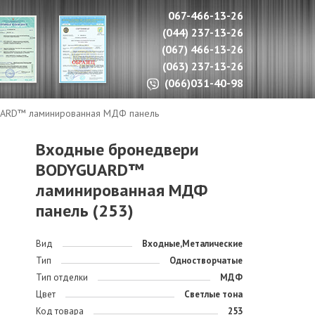
067-466-13-26
(044) 237-13-26
(067) 466-13-26
(063) 237-13-26
(066)031-40-98
ARD™ ламинированная МДФ панель
Входные бронедвери
BODYGUARD™
ламинированная МДФ
панель (253)
Вид
Входные,Металические
Тип
Одностворчатые
Тип отделки
МДФ
Цвет
Светлые тона
Код товара
253