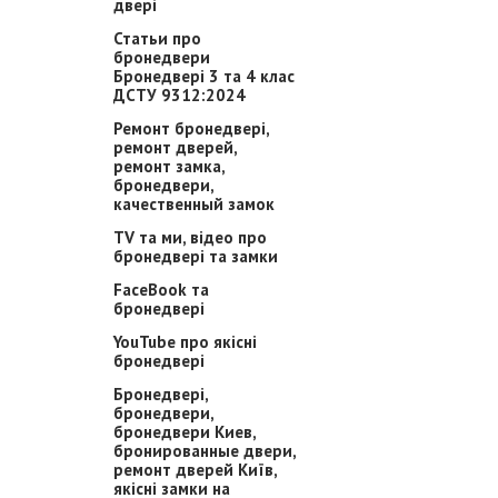
двері
Статьи про
бронедвери
Бронедвері 3 та 4 клас
ДСТУ 9312:2024
Ремонт бронедвері,
ремонт дверей,
ремонт замка,
бронедвери,
качественный замок
TV та ми, відео про
бронедвері та замки
FaceBook та
бронедвері
YouTube про якісні
бронедвері
Бронедвері,
бронедвери,
бронедвери Киев,
бронированные двери,
ремонт дверей Київ,
якісні замки на