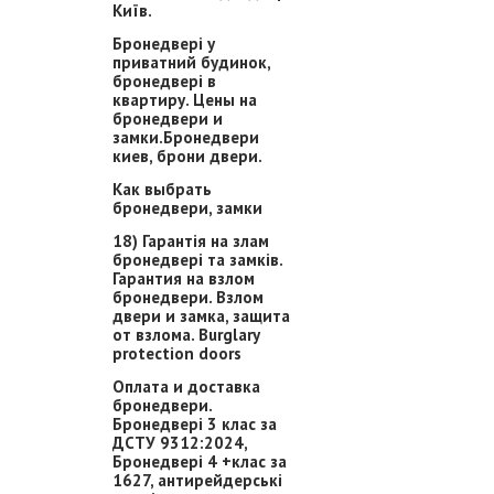
Київ.
Бронедвері у
приватний будинок,
бронедвері в
квартиру. Цены на
бронедвери и
замки.Бронедвери
киев, брони двери.
Как выбрать
бронедвери, замки
18) Гарантія на злам
бронедвері та замків.
Гарантия на взлом
бронедвери. Взлом
двери и замка, защита
от взлома. Burglary
protection doors
Оплата и доставка
бронедвери.
Бронедвері 3 клас за
ДСТУ 9312:2024,
Бронедвері 4 +клас за
1627, антирейдерські