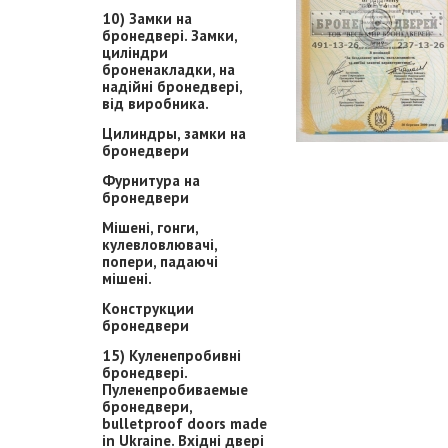
10) Замки на
бронедвері. Замки,
циліндри
броненакладки, на
надійні бронедвері,
від виробника.
Цилиндры, замки на
бронедвери
Фурнитура на
бронедвери
Мішені, гонги,
кулевловлювачі,
попери, падаючі
мішені.
Конструкции
бронедвери
15) Куленепробивні
бронедвері.
Пуленепробиваемые
бронедвери,
bulletproof doors made
in Ukraine. Вхідні двері