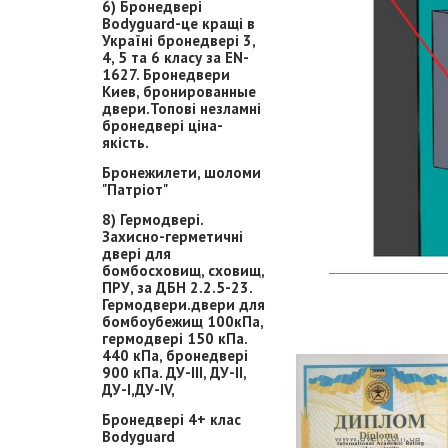
6) Бронедвері
Bodyguard-це кращі в
Україні бронедвері 3,
4, 5 та 6 класу за EN-
1627. Бронедвери
Киев, бронированные
двери.Топові незламні
бронедвері ціна-
якість.
Бронежилети, шоломи
"Патріот"
8) Гермодвері.
Захисно-герметичні
двері для
бомбосховищ, сховищ,
ПРУ, за ДБН 2.2.5-23.
Гермодвери.двери для
бомбоубежищ 100кПа,
гермодвері 150 кПа.
440 кПа, бронедвері
900 кПа. ДУ-ІІІ, ДУ-ІІ,
ДУ-І,ДУ-ІV,
Бронедвері 4+ клас
Bodyguard