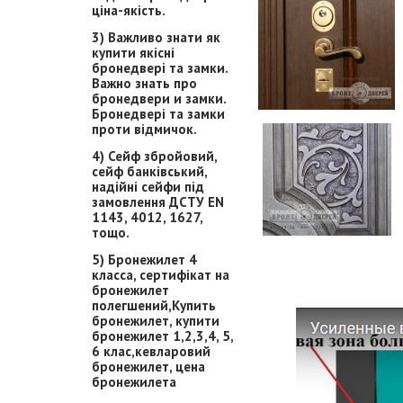
ціна-якість.
3) Важливо знати як
купити якісні
бронедвері та замки.
Важно знать про
бронедвери и замки.
Бронедвері та замки
проти відмичок.
4) Сейф збройовий,
сейф банківський,
надійні сейфи під
замовлення ДСТУ EN
1143, 4012, 1627,
тощо.
5) Бронежилет 4
класса, сертифікат на
бронежилет
полегшений,Купить
бронежилет, купити
бронежилет 1,2,3,4, 5,
6 клас,кевларовий
бронежилет, цена
бронежилета