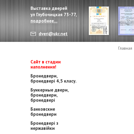
Выставка дверей
ул Глубочицкая 73-77,
подробнее...
dveri@ukr.net
Главная
Сайт в стадии
наполнения!
Бронедвери,
бронедвері 4,5 класу.
Бункерные двери,
бронедвери,
бронедвері
Банковские
бронедвери
Бронедвері з
нержавійки