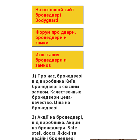
На основной сайт
бронедвері
Bodyguard
Форум про двери,
бронедвери и
замки
Испытания
бронедвери и
замков
1) Про нас, бронедвері
від виробника Київ,
бронедвері з якісним
замком. Качественные
бронедвери цена-
качество. Ціна на
бронедвері.
2) Акції на бронедвері,
від виробника. Акции
на бронедвери. Sale
stell doors. Якісні та
надійні бронедвері