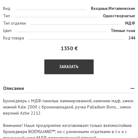
Вид
Входные,Металические
Тип
Одностворчатые
Тип отделки
МДФ
Цвет
Тёмные тона
Код товара
244
1350 €
ЗАКАЗАТЬ
Описание
Бронедверь с МДФ панелью ламинированной, наличник мдф, замок
нижний Kale 2000 с броненакладкой, ручка Palladium Bono, , замок
верхний Azbe 2212.
Внимание! Наше предприятие изготавливает только
взломостойкие
бронедвери BODYGUARD™
, но с различными отделками в т.ч. и с
показанной ниже МДФ ламинированной пленкой.