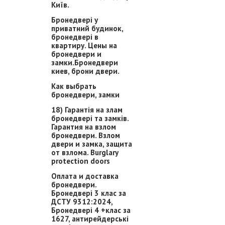
Київ.
Бронедвері у
приватний будинок,
бронедвері в
квартиру. Цены на
бронедвери и
замки.Бронедвери
киев, брони двери.
Как выбрать
бронедвери, замки
18) Гарантія на злам
бронедвері та замків.
Гарантия на взлом
бронедвери. Взлом
двери и замка, защита
от взлома. Burglary
protection doors
Оплата и доставка
бронедвери.
Бронедвері 3 клас за
ДСТУ 9312:2024,
Бронедвері 4 +клас за
1627, антирейдерські