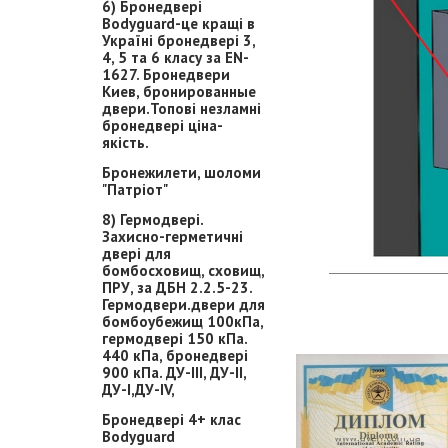
6) Бронедвері
Bodyguard-це кращі в
Україні бронедвері 3,
4, 5 та 6 класу за EN-
1627. Бронедвери
Киев, бронированные
двери.Топові незламні
бронедвері ціна-
якість.
Бронежилети, шоломи
"Патріот"
8) Гермодвері.
Захисно-герметичні
двері для
бомбосховищ, сховищ,
ПРУ, за ДБН 2.2.5-23.
Гермодвери.двери для
бомбоубежищ 100кПа,
гермодвері 150 кПа.
440 кПа, бронедвері
900 кПа. ДУ-ІІІ, ДУ-ІІ,
ДУ-І,ДУ-ІV,
Бронедвері 4+ клас
Bodyguard