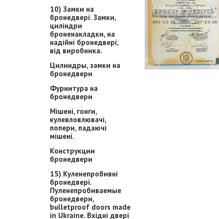
10) Замки на
бронедвері. Замки,
циліндри
броненакладки, на
надійні бронедвері,
від виробника.
Цилиндры, замки на
бронедвери
Фурнитура на
бронедвери
Мішені, гонги,
кулевловлювачі,
попери, падаючі
мішені.
Конструкции
бронедвери
15) Куленепробивні
бронедвері.
Пуленепробиваемые
бронедвери,
bulletproof doors made
in Ukraine. Вхідні двері