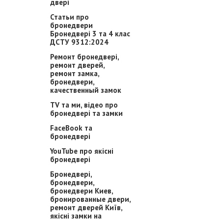
двері
Статьи про
бронедвери
Бронедвері 3 та 4 клас
ДСТУ 9312:2024
Ремонт бронедвері,
ремонт дверей,
ремонт замка,
бронедвери,
качественный замок
TV та ми, відео про
бронедвері та замки
FaceBook та
бронедвері
YouTube про якісні
бронедвері
Бронедвері,
бронедвери,
бронедвери Киев,
бронированные двери,
ремонт дверей Київ,
якісні замки на