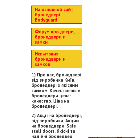
На основной сайт
бронедвері
Bodyguard
Форум про двери,
бронедвери и
замки
Испытания
бронедвери и
замков
1) Про нас, бронедвері
від виробника Київ,
бронедвері з якісним
замком. Качественные
бронедвери цена-
качество. Ціна на
бронедвері.
2) Акції на бронедвері,
від виробника. Акции
на бронедвери. Sale
stell doors. Якісні та
надійні бронедвері