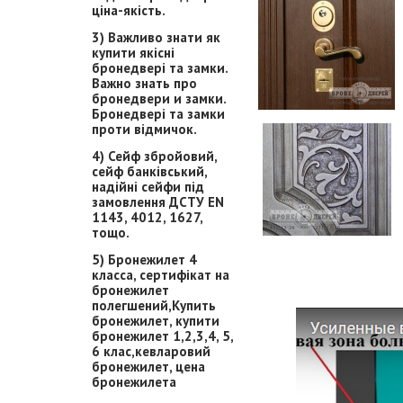
ціна-якість.
3) Важливо знати як
купити якісні
бронедвері та замки.
Важно знать про
бронедвери и замки.
Бронедвері та замки
проти відмичок.
4) Сейф збройовий,
сейф банківський,
надійні сейфи під
замовлення ДСТУ EN
1143, 4012, 1627,
тощо.
5) Бронежилет 4
класса, сертифікат на
бронежилет
полегшений,Купить
бронежилет, купити
бронежилет 1,2,3,4, 5,
6 клас,кевларовий
бронежилет, цена
бронежилета