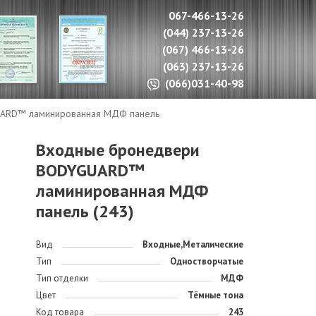
067-466-13-26
(044) 237-13-26
(067) 466-13-26
(063) 237-13-26
(066)031-40-98
ARD™ ламинированная МДФ панель
Входные бронедвери
BODYGUARD™
ламинированная МДФ
панель (243)
Вид
Входные,Металические
Тип
Одностворчатые
Тип отделки
МДФ
Цвет
Тёмные тона
Код товара
243