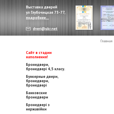
Выставка дверей
ул Глубочицкая 73-77,
подробнее...
dveri@ukr.net
Главная
Сайт в стадии
наполнения!
Бронедвери,
бронедвері 4,5 класу.
Бункерные двери,
бронедвери,
бронедвері
Банковские
бронедвери
Бронедвері з
нержавійки