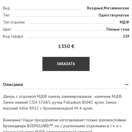
Вид
Входные,Металические
Тип
Одностворчатые
Тип отделки
МДФ
Цвет
Тёмные тона
Код товара
239
1350 €
ЗАКАЗАТЬ
Описание
Дверь с отделкой МДФ панель ламинированная , наличник МДФ.
Замок нижний CISA 57.685, ручка Palladium BONO хром. Замок
верхний Azbe 8912 с броненакладкой M-4 хром.
Внимание! Наше предприятие изготавливает только
взломостойкие
бронедвери BODYGUARD™
, но с различными отделками в т.ч. и с
показанной ниже МДФ ламинированной пленкой.