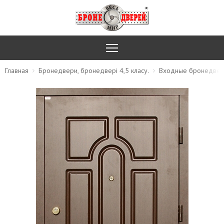
Главная
Бронедвери, бронедвері 4,5 класу.
Входные бронедвер