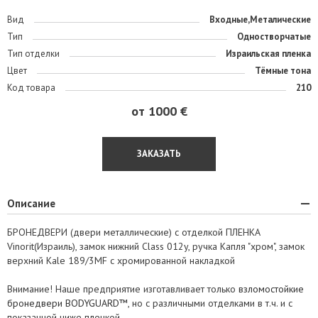
Вид
Входные,Металические
Тип
Одностворчатые
Тип отделки
Израильская пленка
Цвет
Тёмные тона
Код товара
210
от 1000 €
ЗАКАЗАТЬ
Описание
БРОНЕДВЕРИ (двери металлические) с отделкой ПЛЕНКА
Vinorit(Израиль), замок нижний Class 012y, ручка Капля "хром", замок
верхний Kale 189/3MF с хромированной накладкой
Внимание! Наше предприятие изготавливает только
взломостойкие
бронедвери BODYGUARD™
, но с различными отделками в т.ч. и с
показанной ниже пленкой.