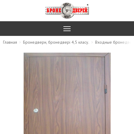
Главная
Бронедвери, бронедвері 4,5 класу.
Входные бронедве