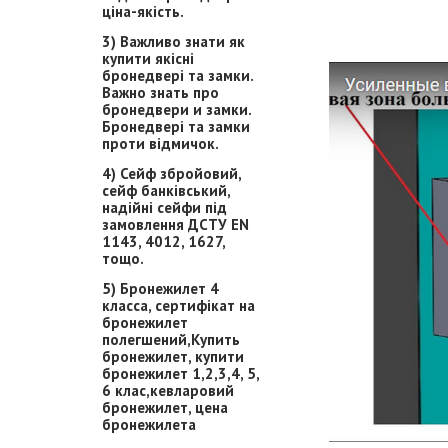
ціна-якість.
3) Важливо знати як
купити якісні
бронедвері та замки.
Важно знать про
бронедвери и замки.
Бронедвері та замки
проти відмичок.
4) Сейф збройовий,
сейф банківський,
надійні сейфи під
замовлення ДСТУ EN
1143, 4012, 1627,
тощо.
5) Бронежилет 4
класса, сертифікат на
бронежилет
полегшений,Купить
бронежилет, купити
бронежилет 1,2,3,4, 5,
6 клас,кевларовий
бронежилет, цена
бронежилета