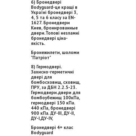
6) Бронедвері
Bodyguard-це кращі в
Україні бронедвері 3,
4, 5 та 6 класу за EN-
1627. Бронедвери
Киев, бронированные
двери.Топові незламні
бронедвері ціна-
якість.
Бронежилети, шоломи
"Патріот"
8) Гермодвері.
Захисно-герметичні
двері для
бомбосховищ, сховищ,
ПРУ, за ДБН 2.2.5-23.
Гермодвери.двери для
бомбоубежищ 100кПа,
гермодвері 150 кПа.
440 кПа, бронедвері
900 кПа. ДУ-ІІІ, ДУ-ІІ,
ДУ-І,ДУ-ІV,
Бронедвері 4+ клас
Bodyguard