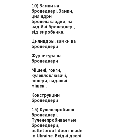
10) Замки на
бронедвері. Замки,
циліндри
броненакладки, на
надійні бронедвері,
від виробника.
Цилиндры, замки на
бронедвери
Фурнитура на
бронедвери
Мішені, гонги,
кулевловлювачі,
попери, падаючі
мішені.
Конструкции
бронедвери
15) Куленепробивні
бронедвері.
Пуленепробиваемые
бронедвери,
bulletproof doors made
in Ukraine. Вхідні двері