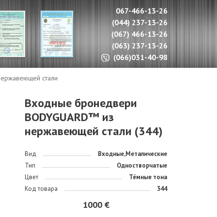
067-466-13-26
(044) 237-13-26
(067) 466-13-26
(063) 237-13-26
(066)031-40-98
ержавеющей стали
Входные бронедвери
BODYGUARD™ из
нержавеющей стали (344)
Вид
Входные,Металические
Тип
Одностворчатые
Цвет
Тёмные тона
Код товара
344
1000 €