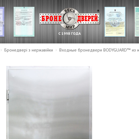
С 1998 ГОДА
Бронедвері з нержавійки
Входные бронедвери BODYGUARD™ из н