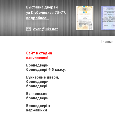
Выставка дверей
ул Глубочицкая 73-77,
подробнее...
dveri@ukr.net
Главная
Сайт в стадии
наполнения!
Бронедвери,
бронедвері 4,5 класу.
Бункерные двери,
бронедвери,
бронедвері
Банковские
бронедвери
Бронедвері з
нержавійки