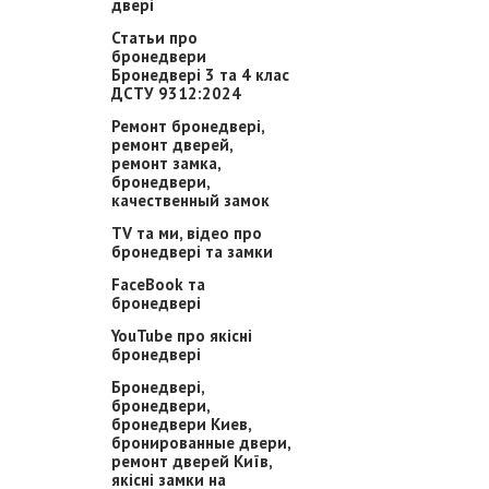
двері
Статьи про
бронедвери
Бронедвері 3 та 4 клас
ДСТУ 9312:2024
Ремонт бронедвері,
ремонт дверей,
ремонт замка,
бронедвери,
качественный замок
TV та ми, відео про
бронедвері та замки
FaceBook та
бронедвері
YouTube про якісні
бронедвері
Бронедвері,
бронедвери,
бронедвери Киев,
бронированные двери,
ремонт дверей Київ,
якісні замки на