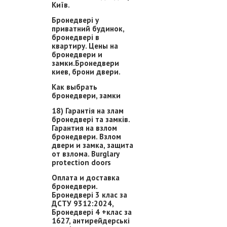
Київ.
Бронедвері у
приватний будинок,
бронедвері в
квартиру. Цены на
бронедвери и
замки.Бронедвери
киев, брони двери.
Как выбрать
бронедвери, замки
18) Гарантія на злам
бронедвері та замків.
Гарантия на взлом
бронедвери. Взлом
двери и замка, защита
от взлома. Burglary
protection doors
Оплата и доставка
бронедвери.
Бронедвері 3 клас за
ДСТУ 9312:2024,
Бронедвері 4 +клас за
1627, антирейдерські