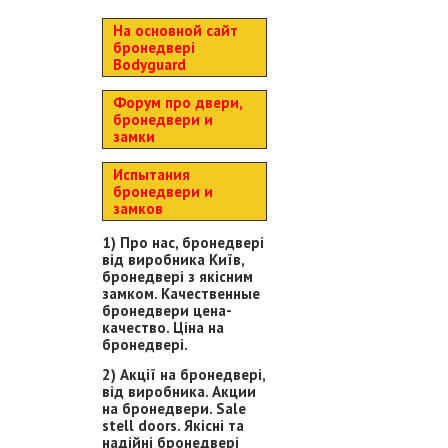
На основной сайт
бронедвері
Bodyguard
Форум про двери,
бронедвери и
замки
Испытания
бронедвери и
замков
1) Про нас, бронедвері
від виробника Київ,
бронедвері з якісним
замком. Качественные
бронедвери цена-
качество. Ціна на
бронедвері.
2) Акції на бронедвері,
від виробника. Акции
на бронедвери. Sale
stell doors. Якісні та
надійні бронедвері