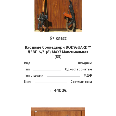
Входные бронедвери BODYGUARD™
ДЗВП 6/3 (6) MAX! Максимальная
(83)
Вид
Входные
Тип
Одностворчатые
Тип отделки
МДФ
Цвет
Светлые тона
4400€
от