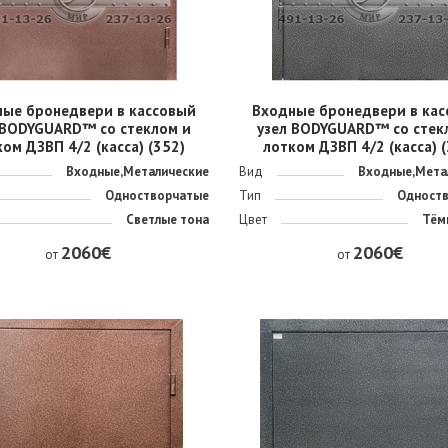
ные бронедвери в кассовый
Входные бронедвери в кас
 BODYGUARD™ со стеклом и
узел BODYGUARD™ со стек
ом ДЗВП 4/2 (касса) (352)
лотком ДЗВП 4/2 (касса) 
Входные,Металические
Вид
Входные,Мета
Одностворчатые
Тип
Одност
Светлые тона
Цвет
Тём
2060€
2060€
от
от