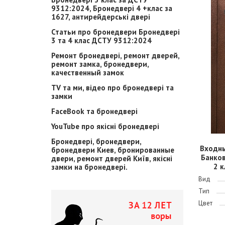
9312:2024, Бронедвері 4 +клас за
1627, антирейдерські двері
Статьи про бронедвери Бронедвері
3 та 4 клас ДСТУ 9312:2024
Ремонт бронедвері, ремонт дверей,
ремонт замка, бронедвери,
качественный замок
TV та ми, відео про бронедвері та
замки
FaceBook та бронедвері
YouTube про якісні бронедвері
Бронедвері, бронедвери,
Входн
бронедвери Киев, бронированные
Банко
двери, ремонт дверей Київ, якісні
2 к
замки на бронедвері.
Вид
Тип
Цвет