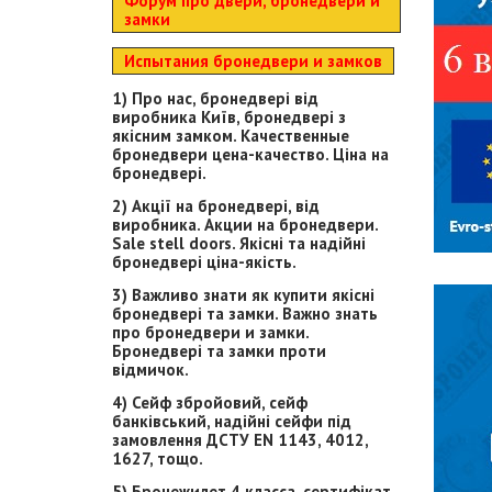
Форум про двери, бронедвери и
замки
Испытания бронедвери и замков
1) Про нас, бронедвері від
виробника Київ, бронедвері з
якісним замком. Качественные
бронедвери цена-качество. Ціна на
бронедвері.
2) Акції на бронедвері, від
виробника. Акции на бронедвери.
Sale stell doors. Якісні та надійні
бронедвері ціна-якість.
3) Важливо знати як купити якісні
бронедвері та замки. Важно знать
про бронедвери и замки.
Бронедвері та замки проти
відмичок.
4) Сейф збройовий, сейф
банківський, надійні сейфи під
замовлення ДСТУ EN 1143, 4012,
1627, тощо.
5) Бронежилет 4 класса, сертифікат