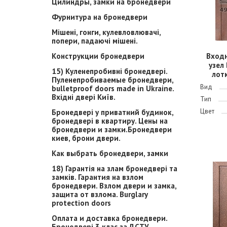
Цилиндры, замки на бронедвери
Фурнитура на бронедвери
Мішені, гонги, кулевловлювачі,
попери, падаючі мішені.
Конструкции бронедвери
Вход
узел
15) Куленепробивні бронедвері.
лотк
Пуленепробиваемые бронедвери,
Вид
bulletproof doors made in Ukraine.
Вхідні двері Київ.
Тип
Цвет
Бронедвері у приватний будинок,
бронедвері в квартиру. Цены на
бронедвери и замки.Бронедвери
киев, брони двери.
Как выбрать бронедвери, замки
18) Гарантія на злам бронедвері та
замків. Гарантия на взлом
бронедвери. Взлом двери и замка,
защита от взлома. Burglary
protection doors
Оплата и доставка бронедвери.
Бронедвері 3 клас за ДСТУ