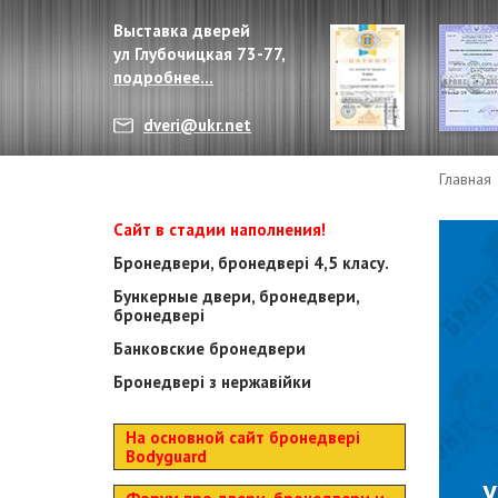
Выставка дверей
ул Глубочицкая 73-77,
подробнее...
dveri@ukr.net
Главная
Сайт в стадии наполнения!
Бронедвери, бронедвері 4,5 класу.
Бункерные двери, бронедвери,
бронедвері
Банковские бронедвери
Бронедвері з нержавійки
На основной сайт бронедвері
Bodyguard