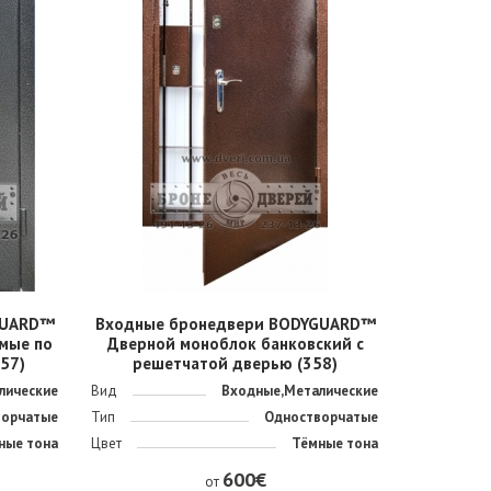
GUARD™
Входные бронедвери BODYGUARD™
мые по
Дверной моноблок банковский с
357)
решетчатой дверью (358)
лические
Вид
Входные,Металические
ворчатые
Тип
Одностворчатые
ные тона
Цвет
Тёмные тона
600€
от