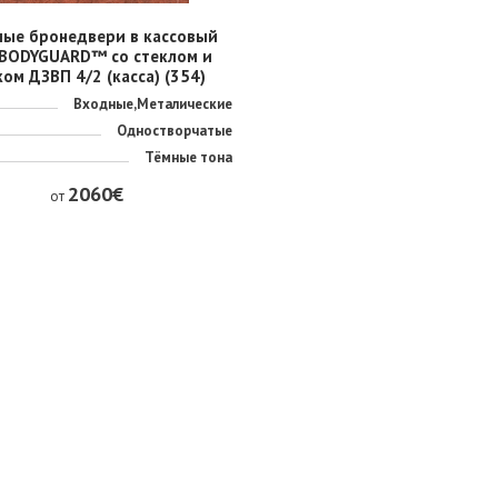
ные бронедвери в кассовый
 BODYGUARD™ со стеклом и
ом ДЗВП 4/2 (касса) (354)
Входные,Металические
Одностворчатые
Тёмные тона
2060€
от