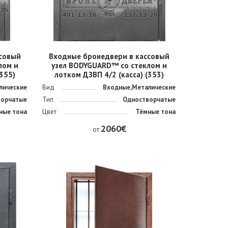
совый
Входные бронедвери в кассовый
лом и
узел BODYGUARD™ со стеклом и
(355)
лотком ДЗВП 4/2 (касса) (353)
лические
Вид
Входные,Металические
ворчатые
Тип
Одностворчатые
ные тона
Цвет
Тёмные тона
2060€
от