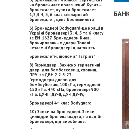
на бронежилет полегшений,Купить
бронежилет, купити бронежилет
БАН
1,2,3,4, 5, 6 клас,кевларовий
бронежилет, цена бронежилета
6) Бронедвері Bodyguard-це кращі в
Україні бронедвері 3, 4, 5 та 6 класу
за EN-1627. Бронедвери Киев,
бронированные двери.Топові
незламні бронедвері ціна-якість.
Бронежилети, шоломи "Патріот"
8) Гермодвері. Захисно-герметичні
двері для бомбосховищ, сховищ,
ПРУ, за ДБН 2.2.5-23.
Гермодвери.двери для
бомбоубежищ 100кПа, гермодвері
150 кПа. 440 кПа, бронедвері 900
кПа. ДУ-ІІІ, ДУ-ІІ, ДУ-І,ДУ-ІV,
Бронедвері 4+ клас Bodyguard
10) Замки на бронедвері. Замки,
циліндри броненакладки, на надійні
бронедвері, від виробника.