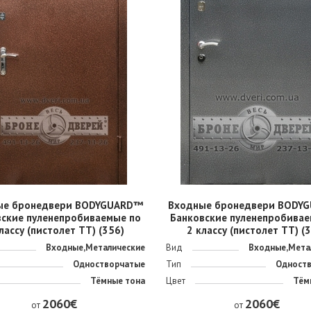
ые бронедвери BODYGUARD™
Входные бронедвери BODY
вские пуленепробиваемые по
Банковские пуленепробивае
лассу (пистолет ТТ) (356)
2 классу (пистолет ТТ) (
Входные,Металические
Вид
Входные,Мета
Одностворчатые
Тип
Одност
Тёмные тона
Цвет
Тём
2060€
2060€
от
от