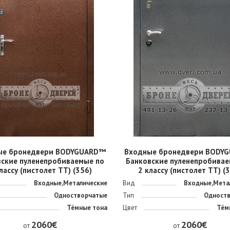
ые бронедвери BODYGUARD™
Входные бронедвери BODY
вские пуленепробиваемые по
Банковские пуленепробивае
лассу (пистолет ТТ) (356)
2 классу (пистолет ТТ) (
Входные,Металические
Вид
Входные,Мета
Одностворчатые
Тип
Одност
Тёмные тона
Цвет
Тём
2060€
2060€
от
от