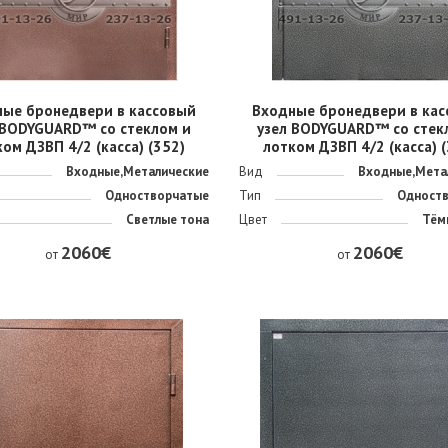
ные бронедвери в кассовый
Входные бронедвери в кас
 BODYGUARD™ со стеклом и
узел BODYGUARD™ со стек
ом ДЗВП 4/2 (касса) (352)
лотком ДЗВП 4/2 (касса) 
Входные,Металические
Вид
Входные,Мета
Одностворчатые
Тип
Одност
Светлые тона
Цвет
Тём
2060€
2060€
от
от