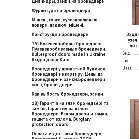
Цилиндры, замки на бронедвери
Фурнитура на бронедвери
Мішені, гонги, кулевловлювачі,
попери, падаючі мішені.
Конструкции бронедвери
Вход
узел
15) Куленепробивні бронедвері.
лотк
Пуленепробиваемые бронедвери,
Вид
bulletproof doors made in Ukraine.
Вхідні двері Київ.
Тип
Цвет
Бронедвері у приватний будинок,
бронедвері в квартиру. Цены на
бронедвери и замки.Бронедвери
киев, брони двери.
Как выбрать бронедвери, замки
18) Гарантія на злам бронедвері та
замків. Гарантия на взлом
бронедвери. Взлом двери и замка,
защита от взлома. Burglary
protection doors
Оплата и доставка бронедвери.
Бронедвері 3 клас за ДСТУ