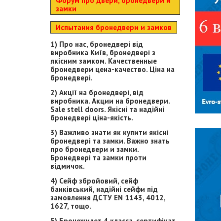
Форум про двери, бронедвери и
замки
Испытания бронедвери и замков
1) Про нас, бронедвері від
виробника Київ, бронедвері з
якісним замком. Качественные
бронедвери цена-качество. Ціна на
бронедвері.
2) Акції на бронедвері, від
виробника. Акции на бронедвери.
Sale stell doors. Якісні та надійні
бронедвері ціна-якість.
3) Важливо знати як купити якісні
бронедвері та замки. Важно знать
про бронедвери и замки.
Бронедвері та замки проти
відмичок.
4) Сейф збройовий, сейф
банківський, надійні сейфи під
замовлення ДСТУ EN 1143, 4012,
1627, тощо.
5) Бронежилет 4 класса, сертифікат