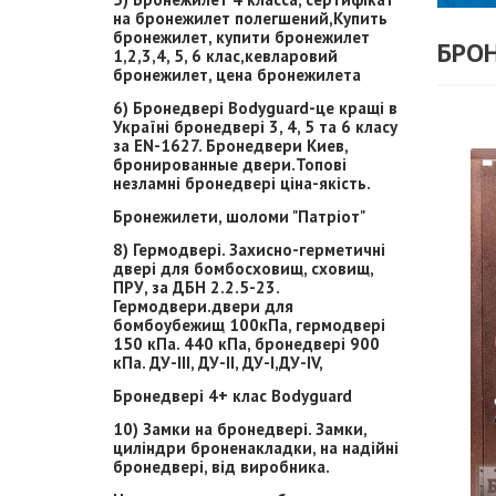
на бронежилет полегшений,Купить
бронежилет, купити бронежилет
БРО
1,2,3,4, 5, 6 клас,кевларовий
бронежилет, цена бронежилета
6) Бронедвері Bodyguard-це кращі в
Україні бронедвері 3, 4, 5 та 6 класу
за EN-1627. Бронедвери Киев,
бронированные двери.Топові
незламні бронедвері ціна-якість.
Бронежилети, шоломи "Патріот"
8) Гермодвері. Захисно-герметичні
двері для бомбосховищ, сховищ,
ПРУ, за ДБН 2.2.5-23.
Гермодвери.двери для
бомбоубежищ 100кПа, гермодвері
150 кПа. 440 кПа, бронедвері 900
кПа. ДУ-ІІІ, ДУ-ІІ, ДУ-І,ДУ-ІV,
Бронедвері 4+ клас Bodyguard
10) Замки на бронедвері. Замки,
циліндри броненакладки, на надійні
бронедвері, від виробника.