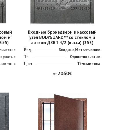
совый
Входные бронедвери в кассовый
лом и
узел BODYGUARD™ со стеклом и
(355)
лотком ДЗВП 4/2 (касса) (353)
лические
Вид
Входные,Металические
ворчатые
Тип
Одностворчатые
ные тона
Цвет
Тёмные тона
2060€
от