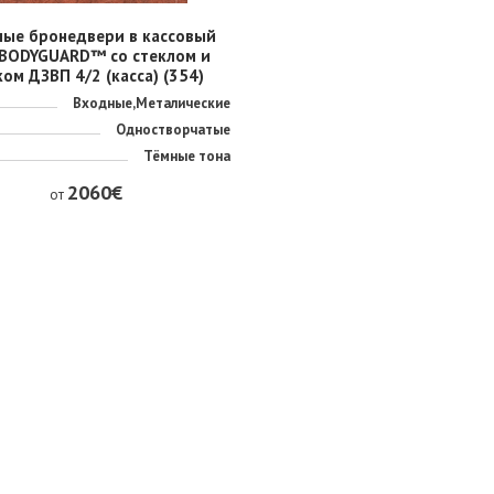
ные бронедвери в кассовый
 BODYGUARD™ со стеклом и
ом ДЗВП 4/2 (касса) (354)
Входные,Металические
Одностворчатые
Тёмные тона
2060€
от