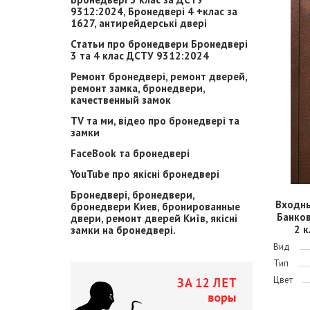
9312:2024, Бронедвері 4 +клас за
1627, антирейдерські двері
Статьи про бронедвери Бронедвері
3 та 4 клас ДСТУ 9312:2024
Ремонт бронедвері, ремонт дверей,
ремонт замка, бронедвери,
качественный замок
TV та ми, відео про бронедвері та
замки
FaceBook та бронедвері
YouTube про якісні бронедвері
Бронедвері, бронедвери,
Входн
бронедвери Киев, бронированные
Банко
двери, ремонт дверей Київ, якісні
2 к
замки на бронедвері.
Вид
Тип
Цвет