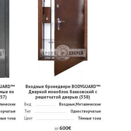
GUARD™
Входные бронедвери BODYGUARD™
мые по
Дверной моноблок банковский с
357)
решетчатой дверью (358)
лические
Вид
Входные,Металические
ворчатые
Тип
Одностворчатые
ные тона
Цвет
Тёмные тона
600€
от