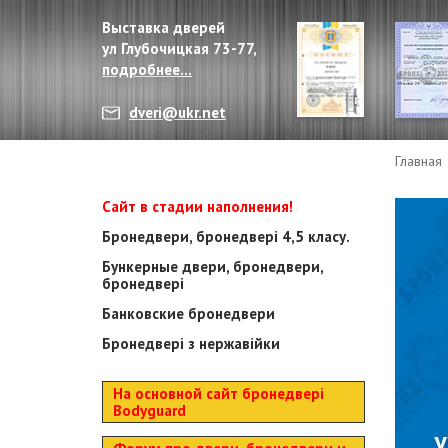
Выставка дверей
ул Глубочицкая 73-77,
подробнее...
dveri@ukr.net
Главная
Сайт в стадии наполнения!
Бронедвери, бронедвері 4,5 класу.
Бункерные двери, бронедвери,
бронедвері
Банковские бронедвери
Бронедвері з нержавійки
На основной сайт бронедвері
Bodyguard