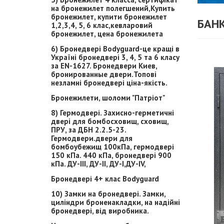
на бронежилет полегшений,Купить
бронежилет, купити бронежилет
БАН
1,2,3,4, 5, 6 клас,кевларовий
бронежилет, цена бронежилета
6) Бронедвері Bodyguard-це кращі в
Україні бронедвері 3, 4, 5 та 6 класу
за EN-1627. Бронедвери Киев,
бронированные двери.Топові
незламні бронедвері ціна-якість.
Бронежилети, шоломи "Патріот"
8) Гермодвері. Захисно-герметичні
двері для бомбосховищ, сховищ,
ПРУ, за ДБН 2.2.5-23.
Гермодвери.двери для
бомбоубежищ 100кПа, гермодвері
150 кПа. 440 кПа, бронедвері 900
кПа. ДУ-ІІІ, ДУ-ІІ, ДУ-І,ДУ-ІV,
Бронедвері 4+ клас Bodyguard
10) Замки на бронедвері. Замки,
циліндри броненакладки, на надійні
бронедвері, від виробника.