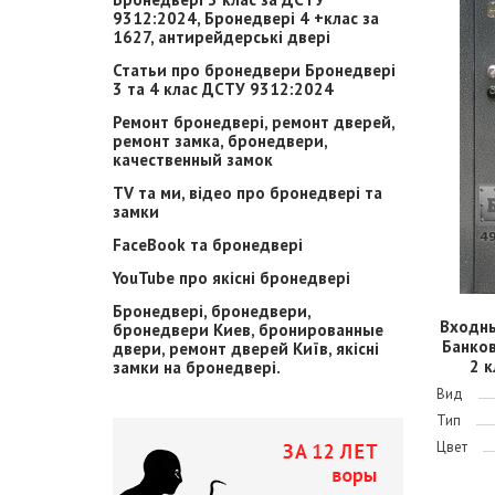
9312:2024, Бронедвері 4 +клас за
1627, антирейдерські двері
Статьи про бронедвери Бронедвері
3 та 4 клас ДСТУ 9312:2024
Ремонт бронедвері, ремонт дверей,
ремонт замка, бронедвери,
качественный замок
TV та ми, відео про бронедвері та
замки
FaceBook та бронедвері
YouTube про якісні бронедвері
Бронедвері, бронедвери,
Входн
бронедвери Киев, бронированные
Банко
двери, ремонт дверей Київ, якісні
2 к
замки на бронедвері.
Вид
Тип
Цвет