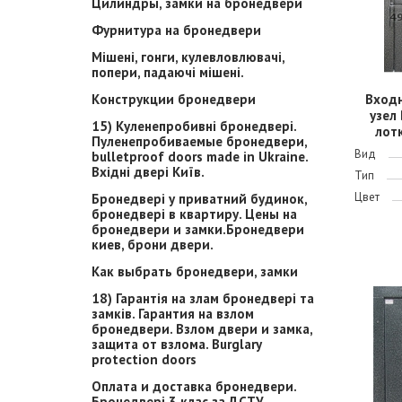
Цилиндры, замки на бронедвери
Фурнитура на бронедвери
Мішені, гонги, кулевловлювачі,
попери, падаючі мішені.
Конструкции бронедвери
Вход
узел
15) Куленепробивні бронедвері.
лотк
Пуленепробиваемые бронедвери,
Вид
bulletproof doors made in Ukraine.
Вхідні двері Київ.
Тип
Цвет
Бронедвері у приватний будинок,
бронедвері в квартиру. Цены на
бронедвери и замки.Бронедвери
киев, брони двери.
Как выбрать бронедвери, замки
18) Гарантія на злам бронедвері та
замків. Гарантия на взлом
бронедвери. Взлом двери и замка,
защита от взлома. Burglary
protection doors
Оплата и доставка бронедвери.
Бронедвері 3 клас за ДСТУ