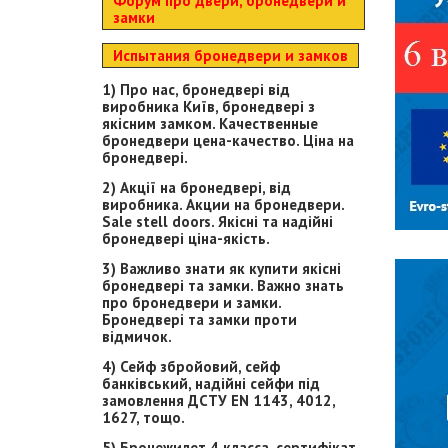
Форум про двери, бронедвери и
замки
Испытания бронедвери и замков
1) Про нас, бронедвері від
виробника Київ, бронедвері з
якісним замком. Качественные
бронедвери цена-качество. Ціна на
бронедвері.
2) Акції на бронедвері, від
виробника. Акции на бронедвери.
Sale stell doors. Якісні та надійні
бронедвері ціна-якість.
3) Важливо знати як купити якісні
бронедвері та замки. Важно знать
про бронедвери и замки.
Бронедвері та замки проти
відмичок.
4) Сейф збройовий, сейф
банківський, надійні сейфи під
замовлення ДСТУ EN 1143, 4012,
1627, тощо.
5) Бронежилет 4 класса, сертифікат