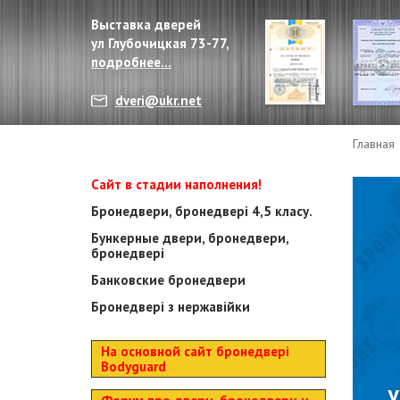
Выставка дверей
ул Глубочицкая 73-77,
подробнее...
dveri@ukr.net
Главная
Сайт в стадии наполнения!
Бронедвери, бронедвері 4,5 класу.
Бункерные двери, бронедвери,
бронедвері
Банковские бронедвери
Бронедвері з нержавійки
На основной сайт бронедвері
Bodyguard