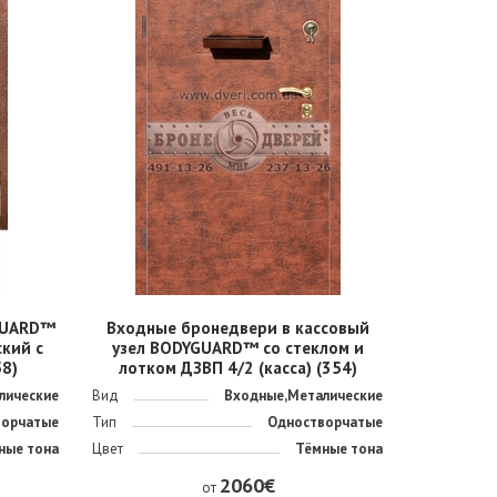
GUARD™
Входные бронедвери в кассовый
кий с
узел BODYGUARD™ со стеклом и
8)
лотком ДЗВП 4/2 (касса) (354)
лические
Вид
Входные,Металические
ворчатые
Тип
Одностворчатые
ные тона
Цвет
Тёмные тона
2060€
от