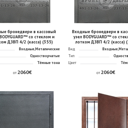
ные бронедвери в кассовый
Входные бронедвери в кас
 BODYGUARD™ со стеклом и
узел BODYGUARD™ со стек
ом ДЗВП 4/2 (касса) (355)
лотком ДЗВП 4/2 (касса) 
Входные,Металические
Вид
Входные,Мета
Одностворчатые
Тип
Одност
Тёмные тона
Цвет
Тём
2060€
2060€
от
от