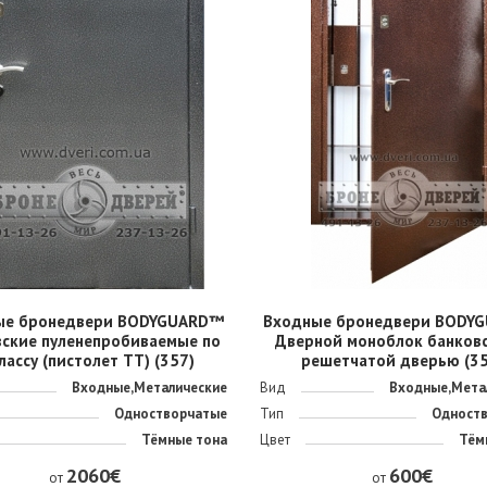
ые бронедвери BODYGUARD™
Входные бронедвери BODY
вские пуленепробиваемые по
Дверной моноблок банковс
лассу (пистолет ТТ) (357)
решетчатой дверью (35
Входные,Металические
Вид
Входные,Мета
Одностворчатые
Тип
Одност
Тёмные тона
Цвет
Тём
2060€
600€
от
от