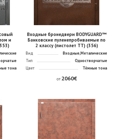
совый
Входные бронедвери BODYGUARD™
лом и
Банковские пуленепробиваемые по
(353)
2 классу (пистолет ТТ) (356)
лические
Вид
Входные,Металические
ворчатые
Тип
Одностворчатые
ные тона
Цвет
Тёмные тона
2060€
от