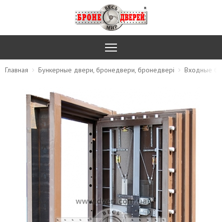
Главная
Бункерные двери, бронедвери, бронедвері
Входные бр