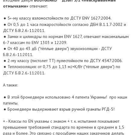
Входные двери
BODYGUARD™ ДЗВП 5/2 «Невскрываемые
отмычками»
отвечают:
5
-му классу
взломостойкости по ДСТУ ENV 1627:2004
.
+
От 0,5 до 1 часа пожаростойкости согласно
ДБН В.1.1.7-2002 и
ДСТУ Б.В.2.6.-11:2011
.
Замки и цилиндры по нормам ENV 1627, отвечают максимальным
6-7 классам по ENV 1303 и 12209.
От 40 до 43 дБ ("тёплые двери") звукоизоляции - ДСТУ
Б.В.2.6.-11:2011.
2-му классу (пистолет ТТ)
пулестойкости по ДСТУ 4547:2006
.
Теплоизоляция: от 0,75 до 1,13 м
×К/Вт ("тёплые двери") по
2
ДСТУ Б.В.2.6.-11:2011.
А также:
В этой бронедвери использовано 4 патента Украины!
про наши
патенты.
Бронедвери выдерживают
взрыв ручной гранаты РГД-5
!
+ - Классы по EN указаны с знаком + т. к. испытания показывают
превышение требований стандарта по времени в среднем в 1,5
раза и более. Это связано с просьбами наших заказчиков делать